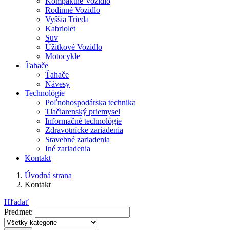
Kompaktné Vozidlo
Rodinné Vozidlo
Vyššia Trieda
Kabriolet
Suv
Úžitkové Vozidlo
Motocykle
Ťahače
Ťahače
Návesy
Technológie
Poľnohospodárska technika
Tlačiarenský priemysel
Informačné technológie
Zdravotnícke zariadenia
Stavebné zariadenia
Iné zariadenia
Kontakt
Úvodná strana
Kontakt
Hľadať
Predmet: