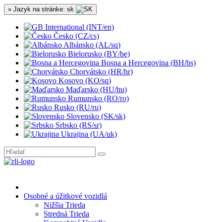
» Jazyk na stránke: sk
International (INT/en)
Česko (CZ/cs)
Albánsko (AL/sq)
Bielorusko (BY/be)
Bosna a Hercegovina (BH/bs)
Chorvátsko (HR/hr)
Kosovo (KO/sq)
Maďarsko (HU/hu)
Rumunsko (RO/ro)
Rusko (RU/ru)
Slovensko (SK/sk)
Srbsko (RS/sr)
Ukrajina (UA/uk)
Osobné a úžitkové vozidlá
Nižšia Trieda
Stredná Trieda