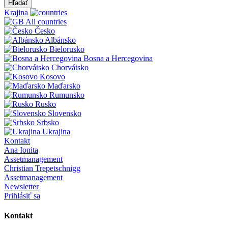
Hľadať
Krajina
All countries
Česko
Albánsko
Bielorusko
Bosna a Hercegovina
Chorvátsko
Kosovo
Maďarsko
Rumunsko
Rusko
Slovensko
Srbsko
Ukrajina
Kontakt
Ana Ionita
Assetmanagement
Christian Trepetschnigg
Assetmanagement
Newsletter
Prihlásiť sa
Kontakt