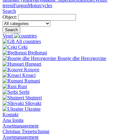
tereni
Furgon
Motorcycles
Search
Object:
Search
Vend
All countries
Çeki
Bjellorusi
Bosnje dhe Hercegovine
Hungari
Kosove
Kroaci
Rumani
Rusi
Serbi
Shqiperi
Sllovaki
Ukraine
Kontakt
Ana Ionita
Assetmanagement
Christian Trepetschnigg
Assetmanagement