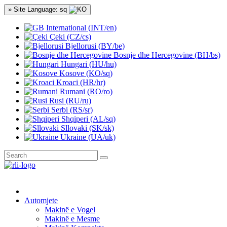
» Site Language: sq
International (INT/en)
Çeki (CZ/cs)
Bjellorusi (BY/be)
Bosnje dhe Hercegovine (BH/bs)
Hungari (HU/hu)
Kosove (KO/sq)
Kroaci (HR/hr)
Rumani (RO/ro)
Rusi (RU/ru)
Serbi (RS/sr)
Shqiperi (AL/sq)
Sllovaki (SK/sk)
Ukraine (UA/uk)
Automjete
Makinë e Vogel
Makinë e Mesme