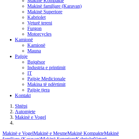
Makinë Kompakte
Makinë familjare (Karavan)
Makinë Superiore
Kabriolet
Veturë tereni
Furgon
Motorcycles
Kamionë
Kamionë
Mauna
Pajisje
Bujqësor
Industria e printimit
IT
Pajisje Medicionale
Makina të ndërtimit
Pajisje tjera
Kontakt
Shtëpi
Automjete
Makinë e Vogel
Makinë e Vogel
Makinë e Mesme
Makinë Kompakte
Makinë
familjare (Karavan)
Makinë Superiore
Kabriolet
Veturë