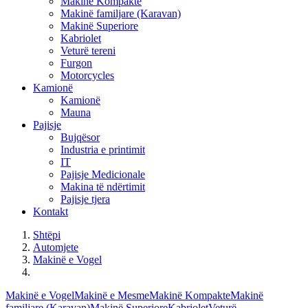
Makinë Kompakte
Makinë familjare (Karavan)
Makinë Superiore
Kabriolet
Veturë tereni
Furgon
Motorcycles
Kamionë
Kamionë
Mauna
Pajisje
Bujqësor
Industria e printimit
IT
Pajisje Medicionale
Makina të ndërtimit
Pajisje tjera
Kontakt
Shtëpi
Automjete
Makinë e Vogel
Makinë e Vogel
Makinë e Mesme
Makinë Kompakte
Makinë
familjare (Karavan)
Makinë Superiore
Kabriolet
Veturë