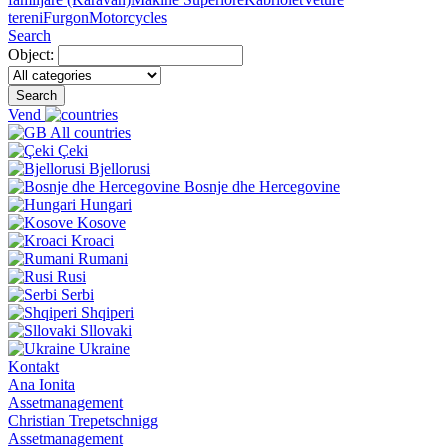
tereni
Furgon
Motorcycles
Search
Object:
Search
Vend
All countries
Çeki
Bjellorusi
Bosnje dhe Hercegovine
Hungari
Kosove
Kroaci
Rumani
Rusi
Serbi
Shqiperi
Sllovaki
Ukraine
Kontakt
Ana Ionita
Assetmanagement
Christian Trepetschnigg
Assetmanagement