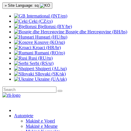
» Site Language: sq
International (INT/en)
Çeki (CZ/cs)
Bjellorusi (BY/be)
Bosnje dhe Hercegovine (BH/bs)
Hungari (HU/hu)
Kosove (KO/sq)
Kroaci (HR/hr)
Rumani (RO/ro)
Rusi (RU/ru)
Serbi (RS/sr)
Shqiperi (AL/sq)
Sllovaki (SK/sk)
Ukraine (UA/uk)
Automjete
Makinë e Vogel
Makinë e Mesme