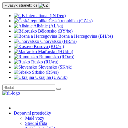
» Jazyk stránek: cs
International (INT/en)
Česká republika (CZ/cs)
Albánie (AL/sq)
Bělorusko (BY/be)
Bosna a Hercegovina (BH/bs)
Chorvatsko (HR/hr)
Kosovo (KO/sq)
Maďarsko (HU/hu)
Rumunsko (RO/ro)
Rusko (RU/ru)
Slovensko (SK/sk)
Srbsko (RS/sr)
Ukrajina (UA/uk)
Dopravní prostředky
Malé vozy
Střední třída