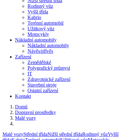
Nižší střední třída
Rodinný vůz
Vyšší třída
Kabrio
Terénní automobil
Užitkový vůz
Motocykly
Nákladní automobily
Nákladní automobily
Návěs/přívěs
Zařízení
Zemědělské
Polygrafický průmysl
IT
Zdravotnické zařízení
Stavební stroje
Ostatní zařízení
Kontakt
Domů
Dopravní prostředky
Malé vozy
Malé vozy
Střední třída
Nižší střední třída
Rodinný vůz
Vyšší
třída
Kabrio
Terénní automobil
Užitkový vůz
Motocykly