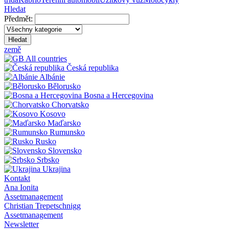
Hledat
Předmět:
Hledat
země
All countries
Česká republika
Albánie
Bělorusko
Bosna a Hercegovina
Chorvatsko
Kosovo
Maďarsko
Rumunsko
Rusko
Slovensko
Srbsko
Ukrajina
Kontakt
Ana Ionita
Assetmanagement
Christian Trepetschnigg
Assetmanagement
Newsletter