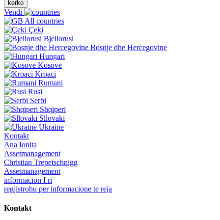
kerko
Vendi
All countries
Çeki
Bjellorusi
Bosnje dhe Hercegovine
Hungari
Kosove
Kroaci
Rumani
Rusi
Serbi
Shqiperi
Sllovaki
Ukraine
Kontakt
Ana Ionita
Assetmanagement
Christian Trepetschnigg
Assetmanagement
informacion I ri
regjistrohu per informacione te reja
Kontakt