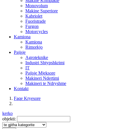
Makine Kompakte
Monovolum
Makine Superiore
Kabriolet
Fuoristrade
Furgon
Motorcycles
Kamiona
Kamiona
Rimorkjo
Pajisje
Agroteknike
Industri Shtypshkrimi
IT
Pajisje Mjeksore
Makineri Ndertimi
Makineri te Ndryshme
Kontakt
Faqe Kryesore
kerko
objekti: