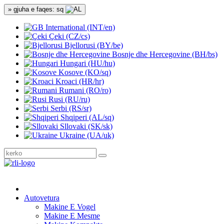
» gjuha e faqes: sq
International (INT/en)
Çeki (CZ/cs)
Bjellorusi (BY/be)
Bosnje dhe Hercegovine (BH/bs)
Hungari (HU/hu)
Kosove (KO/sq)
Kroaci (HR/hr)
Rumani (RO/ro)
Rusi (RU/ru)
Serbi (RS/sr)
Shqiperi (AL/sq)
Sllovaki (SK/sk)
Ukraine (UA/uk)
Autovetura
Makine E Vogel
Makine E Mesme