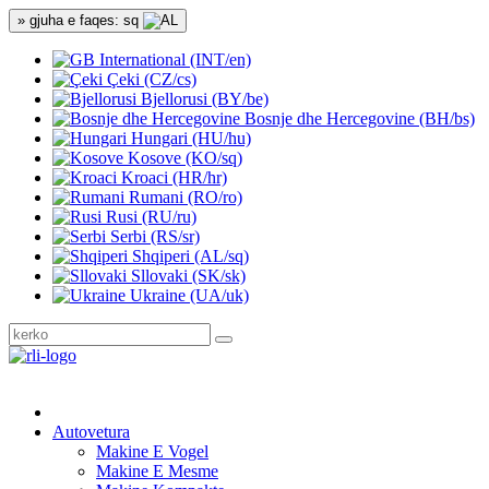
» gjuha e faqes: sq
International (INT/en)
Çeki (CZ/cs)
Bjellorusi (BY/be)
Bosnje dhe Hercegovine (BH/bs)
Hungari (HU/hu)
Kosove (KO/sq)
Kroaci (HR/hr)
Rumani (RO/ro)
Rusi (RU/ru)
Serbi (RS/sr)
Shqiperi (AL/sq)
Sllovaki (SK/sk)
Ukraine (UA/uk)
Autovetura
Makine E Vogel
Makine E Mesme