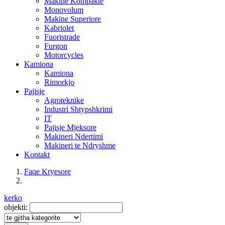
Makine Kompakte
Monovolum
Makine Superiore
Kabriolet
Fuoristrade
Furgon
Motorcycles
Kamiona
Kamiona
Rimorkjo
Pajisje
Agroteknike
Industri Shtypshkrimi
IT
Pajisje Mjeksore
Makineri Ndertimi
Makineri te Ndryshme
Kontakt
Faqe Kryesore
kerko
objekti: