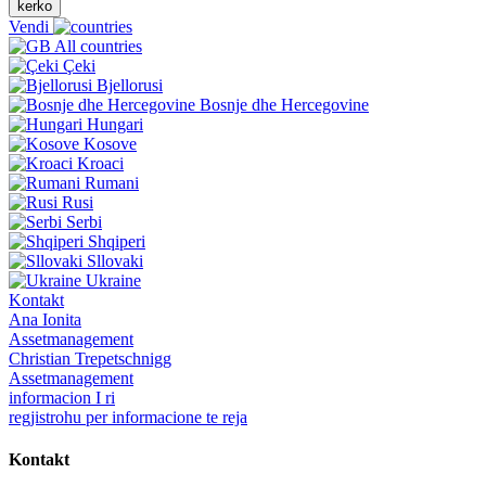
kerko
Vendi
All countries
Çeki
Bjellorusi
Bosnje dhe Hercegovine
Hungari
Kosove
Kroaci
Rumani
Rusi
Serbi
Shqiperi
Sllovaki
Ukraine
Kontakt
Ana Ionita
Assetmanagement
Christian Trepetschnigg
Assetmanagement
informacion I ri
regjistrohu per informacione te reja
Kontakt