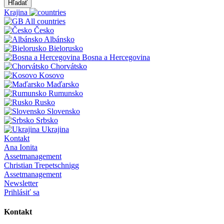
Hľadať
Krajina
All countries
Česko
Albánsko
Bielorusko
Bosna a Hercegovina
Chorvátsko
Kosovo
Maďarsko
Rumunsko
Rusko
Slovensko
Srbsko
Ukrajina
Kontakt
Ana Ionita
Assetmanagement
Christian Trepetschnigg
Assetmanagement
Newsletter
Prihlásiť sa
Kontakt