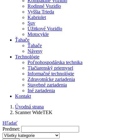
Kompaktné Vozidlo
Rodinné Vozidlo
Vyššia Trieda
Kabriolet
Suv
Úžitkové Vozidlo
Motocykle
Ťahače
Ťahače
Návesy
Technológie
Poľnohospodárska technika
Tlačiarenský priemysel
Informačné technológie
Zdravotnícke zariadenia
Stavebné zariadenia
Iné zariadenia
Kontakt
Úvodná strana
Scanner WideTEK
Hľadať
Predmet: