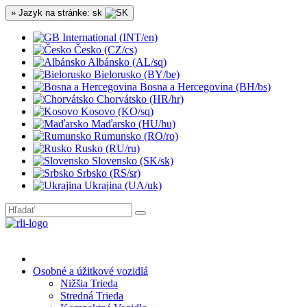
» Jazyk na stránke: sk
International (INT/en)
Česko (CZ/cs)
Albánsko (AL/sq)
Bielorusko (BY/be)
Bosna a Hercegovina (BH/bs)
Chorvátsko (HR/hr)
Kosovo (KO/sq)
Maďarsko (HU/hu)
Rumunsko (RO/ro)
Rusko (RU/ru)
Slovensko (SK/sk)
Srbsko (RS/sr)
Ukrajina (UA/uk)
Osobné a úžitkové vozidlá
Nižšia Trieda
Stredná Trieda