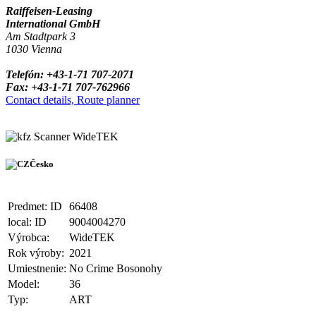
Raiffeisen-Leasing
International GmbH
Am Stadtpark 3
1030 Vienna
Telefón: +43-1-71 707-2071
Fax: +43-1-71 707-762966
Contact details, Route planner
Scanner WideTEK
Česko
Predmet: ID
66408
local: ID
9004004270
Výrobca:
WideTEK
Rok výroby:
2021
Umiestnenie:
No Crime Bosonohy
Model:
36
Typ:
ART