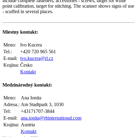
include complete fasteners, accessories - screws, target for white
point calibration, target for stitching. The scanner shows signs of use
- scuffed in several places.
Miestny kontakt:
Meno:
Ivo Kucera
Tel.:
+420 720 965 561
E-mail:
ivo.kucera@rl.cz
Krajina:
Česko
Kontakt
Medzinárodný kontakt:
Meno:
Ana Ionita
Adresa.:
Am Stadtpark 3, 1030
Tel:
+43171707-3844
E-mail:
ana.ionita@rbinternational.com
Krajina:
Austria
Kontakt