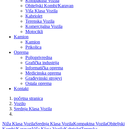
Kompaktna Vozila
Obiteljski Kombi/Karavan
Viša Klasa Vozila
Kabriolet
Terenska Vozila
Komercijalna Vozila
Motocikli
Kamion
Kamion
Prikolica
Oprema
Poljoprivredna
Grafička industrija
Informatička oprema
Medicinska oprema
Građevinski strojevi
Ostala oprema
Kontakt
početna stranica
Vozilo
Srednja Klasa Vozila
Niža Klasa Vozila
Srednja Klasa Vozila
Kompaktna Vozila
Obiteljski
Kombi/Karavan
Viša Klasa Vozila
Kabriolet
Terenska