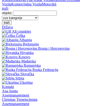
Vozila
Komercijalna Vozila
Motocikli
traži
objekt:
traži
Država
All countries
Češka
Albanija
Bjelorusija
Bosna i Hercegovina
Hrvatska
Kosovo
Mađarska
Rumunjska
Ruska Federacija
Slovačka
Srbija
Ukrajina
Kontakt
Ana Ionita
Assetmanagement
Christian Trepetschnigg
Assetmanagement