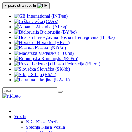
» jezik stranice: hr
International (INT/en)
Češka (CZ/cs)
Albanija (AL/sq)
Bjelorusija (BY/be)
Bosna i Hercegovina (BH/bs)
Hrvatska (HR/hr)
Kosovo (KO/sq)
Mađarska (HU/hu)
Rumunjska (RO/ro)
Ruska Federacija (RU/ru)
Slovačka (SK/sk)
Srbija (RS/sr)
Ukrajina (UA/uk)
Vozilo
Niža Klasa Vozila
Srednja Klasa Vozila