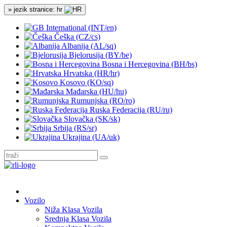
» jezik stranice: hr
International (INT/en)
Češka (CZ/cs)
Albanija (AL/sq)
Bjelorusija (BY/be)
Bosna i Hercegovina (BH/bs)
Hrvatska (HR/hr)
Kosovo (KO/sq)
Mađarska (HU/hu)
Rumunjska (RO/ro)
Ruska Federacija (RU/ru)
Slovačka (SK/sk)
Srbija (RS/sr)
Ukrajina (UA/uk)
Vozilo
Niža Klasa Vozila
Srednja Klasa Vozila