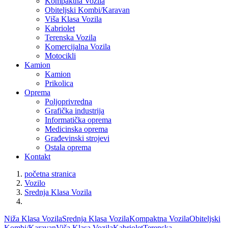
Kompaktna Vozila
Obiteljski Kombi/Karavan
Viša Klasa Vozila
Kabriolet
Terenska Vozila
Komercijalna Vozila
Motocikli
Kamion
Kamion
Prikolica
Oprema
Poljoprivredna
Grafička industrija
Informatička oprema
Medicinska oprema
Građevinski strojevi
Ostala oprema
Kontakt
početna stranica
Vozilo
Srednja Klasa Vozila
Niža Klasa Vozila
Srednja Klasa Vozila
Kompaktna Vozila
Obiteljski
Kombi/Karavan
Viša Klasa Vozila
Kabriolet
Terenska