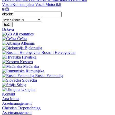
Vozila
Komercijalna Vozila
Motocikli
traži
objekt:
traži
Država
All countries
Češka
Albanija
Bjelorusija
Bosna i Hercegovina
Hrvatska
Kosovo
Mađarska
Rumunjska
Ruska Federacija
Slovačka
Srbija
Ukrajina
Kontakt
Ana Ionita
Assetmanagement
Christian Trepetschnigg
Assetmanagement