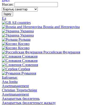
Нысан:
Іздеу
Ел
All countries
Bosnia and Herzegovina
Украина
Украина
Рольша
Косово
Косово
Российская Федерация
Словакия
Словакия
Словения
Сербия
Румыния
Байланыс
Ana Ionita
Assetmanagement
Christian Trepetschnigg
Assetmanagement
Ақпараттық бюллетень
Ақпараттық бюллетеньге жазылу