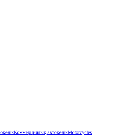
токөлік
Коммерциялық автокөлік
Motorcycles