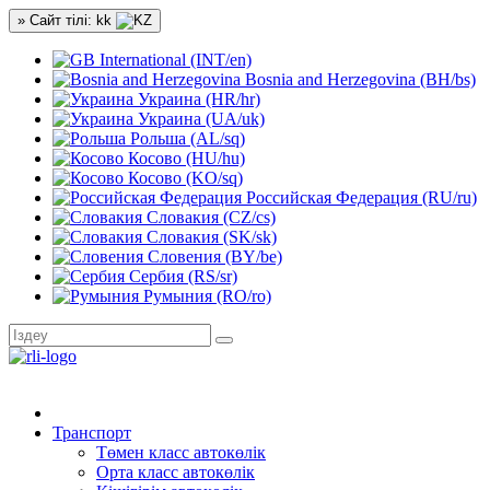
» Сайт тілі: kk
International (INT/en)
Bosnia and Herzegovina (BH/bs)
Украина (HR/hr)
Украина (UA/uk)
Рольша (AL/sq)
Косово (HU/hu)
Косово (KO/sq)
Российская Федерация (RU/ru)
Словакия (CZ/cs)
Словакия (SK/sk)
Словения (BY/be)
Сербия (RS/sr)
Румыния (RO/ro)
Транспорт
Төмен класс автокөлік
Орта класс автокөлік