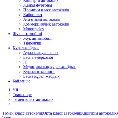
Кішігірім автокөлік
Жанұя фургоны
Премиум класс автокөлік
Кабриолет
Аса өтімді автокөлік
Коммерциялық автокөлік
Motorcycles
Жүк автомобилі
Жүк автомобилі
Тіркелгіш
Құрал жабдық
Ауыл шаруашылық
Баспа өнеркәсібі
IT
Медициналық құрал-жабдық
Кұрылыс мәшине
Басқа құрал жабдық
Байланыс
Үй
Транспорт
Төмен класс автокөлік
Төмен класс автокөлік
Орта класс автокөлік
Кішігірім автокөлік
Іздеу