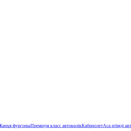
Жанұя фургоны
Премиум класс автокөлік
Кабриолет
Аса өтімді ав