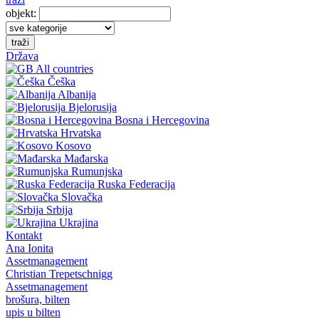
objekt:
traži
Država
All countries
Češka
Albanija
Bjelorusija
Bosna i Hercegovina
Hrvatska
Kosovo
Mađarska
Rumunjska
Ruska Federacija
Slovačka
Srbija
Ukrajina
Kontakt
Ana Ionita
Assetmanagement
Christian Trepetschnigg
Assetmanagement
brošura, bilten
upis u bilten