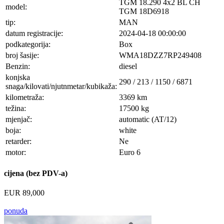
TGM 18.290 4x2 BL CH
model:
TGM 18D6918
tip:
MAN
datum registracije:
2024-04-18 00:00:00
podkategorija:
Box
broj šasije:
WMA18DZZ7RP249408
Benzin:
diesel
konjska
290 / 213 / 1150 / 6871
snaga/kilovati/njutnmetar/kubikaža:
kilometraža:
3369 km
težina:
17500 kg
mjenjač:
automatic (AT/12)
boja:
white
retarder:
Ne
motor:
Euro 6
cijena (bez PDV-a)
EUR 89,000
ponuda