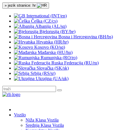
» jezik stranice: hr
International (INT/en)
Češka (CZ/cs)
Albanija (AL/sq)
Bjelorusija (BY/be)
Bosna i Hercegovina (BH/bs)
Hrvatska (HR/hr)
Kosovo (KO/sq)
Mađarska (HU/hu)
Rumunjska (RO/ro)
Ruska Federacija (RU/ru)
Slovačka (SK/sk)
Srbija (RS/sr)
Ukrajina (UA/uk)
Vozilo
Niža Klasa Vozila
Srednja Klasa Vozila