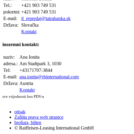
Tel.:
+421 903 749 531
pokretni:
+421 903 749 531
E-mail:
tl_repredaj@tatrabanka.sk
Država:
Slovačka
Kontakt
inozemni kontakt:
naziv:
Ana Ionita
adresa.:
Am Stadtpark 3, 1030
Tel:
+43171707-3844
E-mail:
ana.ionita@rbinternational.com
Država:
Austria
Kontakt
sve vrijednosti bez PDV-a
otisak
Zaštita prava web stranice
brošura, bilten
© Raiffeisen-Leasing International GmbH