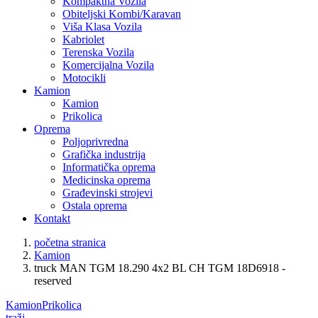
Kompaktna Vozila
Obiteljski Kombi/Karavan
Viša Klasa Vozila
Kabriolet
Terenska Vozila
Komercijalna Vozila
Motocikli
Kamion
Kamion
Prikolica
Oprema
Poljoprivredna
Grafička industrija
Informatička oprema
Medicinska oprema
Građevinski strojevi
Ostala oprema
Kontakt
početna stranica
Kamion
truck MAN TGM 18.290 4x2 BL CH TGM 18D6918 -
reserved
Kamion
Prikolica
traži