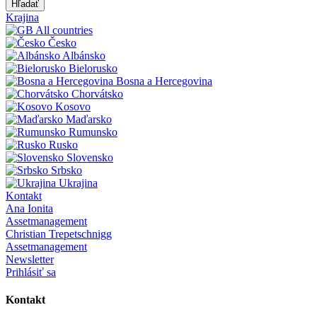
Hľadať
Krajina
All countries
Česko
Albánsko
Bielorusko
Bosna a Hercegovina
Chorvátsko
Kosovo
Maďarsko
Rumunsko
Rusko
Slovensko
Srbsko
Ukrajina
Kontakt
Ana Ionita
Assetmanagement
Christian Trepetschnigg
Assetmanagement
Newsletter
Prihlásiť sa
Kontakt