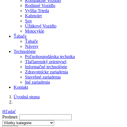
Kompaktné Vozidlo
Rodinné Vozidlo
Vyššia Trieda
Kabriolet
Suv
Úžitkové Vozidlo
Motocykle
Ťahače
Ťahače
Návesy
Technológie
Poľnohospodárska technika
Tlačiarenský priemysel
Informačné technológie
Zdravotnícke zariadenia
Stavebné zariadenia
Iné zariadenia
Kontakt
Úvodná strana
Hľadať
Predmet: