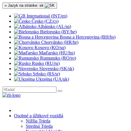
» Jazyk na stránke: sk
International (INT/en)
Česko (CZ/cs)
Albánsko (AL/sq)
Bielorusko (BY/be)
Bosna a Hercegovina (BH/bs)
Chorvátsko (HR/hr)
Kosovo (KO/sq)
Maďarsko (HU/hu)
Rumunsko (RO/ro)
Rusko (RU/ru)
Slovensko (SK/sk)
Srbsko (RS/sr)
Ukrajina (UA/uk)
Osobné a úžitkové vozidlá
Nižšia Trieda
Stredná Trieda