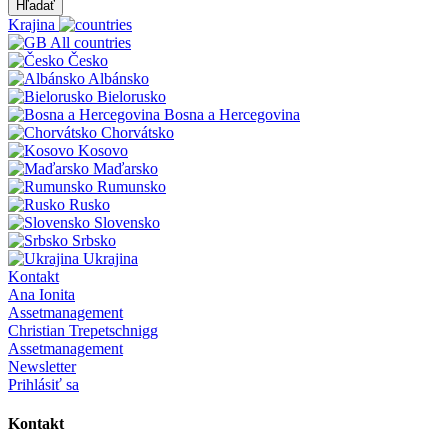
Hľadať
Krajina
All countries
Česko
Albánsko
Bielorusko
Bosna a Hercegovina
Chorvátsko
Kosovo
Maďarsko
Rumunsko
Rusko
Slovensko
Srbsko
Ukrajina
Kontakt
Ana Ionita
Assetmanagement
Christian Trepetschnigg
Assetmanagement
Newsletter
Prihlásiť sa
Kontakt