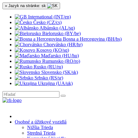
» Jazyk na stránke: sk
International (INT/en)
Česko (CZ/cs)
Albánsko (AL/sq)
Bielorusko (BY/be)
Bosna a Hercegovina (BH/bs)
Chorvátsko (HR/hr)
Kosovo (KO/sq)
Maďarsko (HU/hu)
Rumunsko (RO/ro)
Rusko (RU/ru)
Slovensko (SK/sk)
Srbsko (RS/sr)
Ukrajina (UA/uk)
Osobné a úžitkové vozidlá
Nižšia Trieda
Stredná Trieda