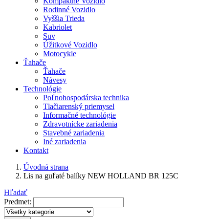
Kompaktné Vozidlo
Rodinné Vozidlo
Vyššia Trieda
Kabriolet
Suv
Úžitkové Vozidlo
Motocykle
Ťahače
Ťahače
Návesy
Technológie
Poľnohospodárska technika
Tlačiarenský priemysel
Informačné technológie
Zdravotnícke zariadenia
Stavebné zariadenia
Iné zariadenia
Kontakt
Úvodná strana
Lis na guľaté balíky NEW HOLLAND BR 125C
Hľadať
Predmet: