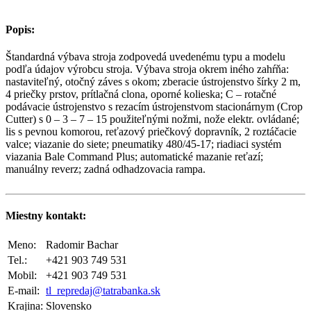
Popis:
Štandardná výbava stroja zodpovedá uvedenému typu a modelu
podľa údajov výrobcu stroja. Výbava stroja okrem iného zahŕňa:
nastaviteľný, otočný záves s okom; zberacie ústrojenstvo šírky 2 m,
4 priečky prstov, prítlačná clona, oporné kolieska; C – rotačné
podávacie ústrojenstvo s rezacím ústrojenstvom stacionárnym (Crop
Cutter) s 0 – 3 – 7 – 15 použiteľnými nožmi, nože elektr. ovládané;
lis s pevnou komorou, reťazový priečkový dopravník, 2 roztáčacie
valce; viazanie do siete; pneumatiky 480/45-17; riadiaci systém
viazania Bale Command Plus; automatické mazanie reťazí;
manuálny reverz; zadná odhadzovacia rampa.
Miestny kontakt:
Meno:
Radomir Bachar
Tel.:
+421 903 749 531
Mobil:
+421 903 749 531
E-mail:
tl_repredaj@tatrabanka.sk
Krajina:
Slovensko