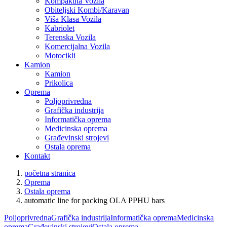
Kompaktna Vozila
Obiteljski Kombi/Karavan
Viša Klasa Vozila
Kabriolet
Terenska Vozila
Komercijalna Vozila
Motocikli
Kamion
Kamion
Prikolica
Oprema
Poljoprivredna
Grafička industrija
Informatička oprema
Medicinska oprema
Građevinski strojevi
Ostala oprema
Kontakt
početna stranica
Oprema
Ostala oprema
automatic line for packing OLA PPHU bars
Poljoprivredna
Grafička industrija
Informatička oprema
Medicinska
oprema
Građevinski strojevi
Ostala oprema