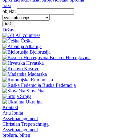
traži
objekt:
traži
Država
All countries
Češka
Albanija
Bjelorusija
Bosna i Hercegovina
Hrvatska
Kosovo
Mađarska
Rumunjska
Ruska Federacija
Slovačka
Srbija
Ukrajina
Kontakt
Ana Ionita
Assetmanagement
Christian Trepetschnigg
Assetmanagement
brošura, bilten