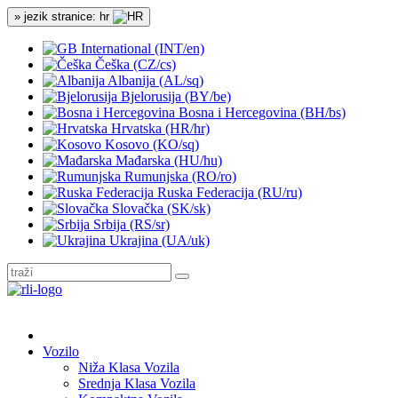
» jezik stranice: hr
International (INT/en)
Češka (CZ/cs)
Albanija (AL/sq)
Bjelorusija (BY/be)
Bosna i Hercegovina (BH/bs)
Hrvatska (HR/hr)
Kosovo (KO/sq)
Mađarska (HU/hu)
Rumunjska (RO/ro)
Ruska Federacija (RU/ru)
Slovačka (SK/sk)
Srbija (RS/sr)
Ukrajina (UA/uk)
Vozilo
Niža Klasa Vozila
Srednja Klasa Vozila