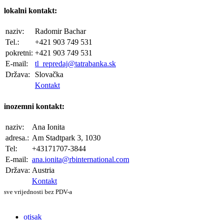
lokalni kontakt:
naziv:
Radomir Bachar
Tel.:
+421 903 749 531
pokretni:
+421 903 749 531
E-mail:
tl_repredaj@tatrabanka.sk
Država:
Slovačka
Kontakt
inozemni kontakt:
naziv:
Ana Ionita
adresa.:
Am Stadtpark 3, 1030
Tel:
+43171707-3844
E-mail:
ana.ionita@rbinternational.com
Država:
Austria
Kontakt
sve vrijednosti bez PDV-a
otisak