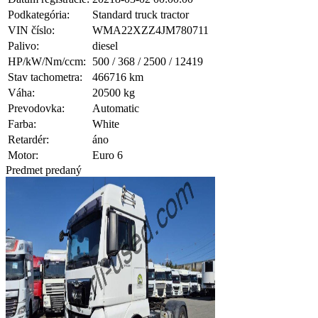
Podkategória:
Standard truck tractor
VIN číslo:
WMA22XZZ4JM780711
Palivo:
diesel
HP/kW/Nm/ccm:
500 / 368 / 2500 / 12419
Stav tachometra:
466716 km
Váha:
20500 kg
Prevodovka:
Automatic
Farba:
White
Retardér:
áno
Motor:
Euro 6
Predmet predaný