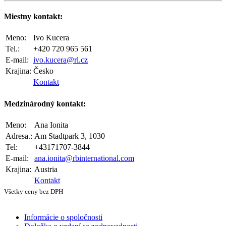
Miestny kontakt:
Meno:
Ivo Kucera
Tel.:
+420 720 965 561
E-mail:
ivo.kucera@rl.cz
Krajina:
Česko
Kontakt
Medzinárodný kontakt:
Meno:
Ana Ionita
Adresa.:
Am Stadtpark 3, 1030
Tel:
+43171707-3844
E-mail:
ana.ionita@rbinternational.com
Krajina:
Austria
Kontakt
Všetky ceny bez DPH
Informácie o spoločnosti