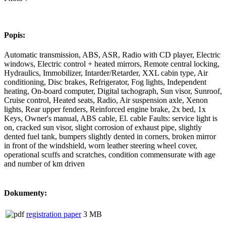
Popis:
Automatic transmission, ABS, ASR, Radio with CD player, Electric
windows, Electric control + heated mirrors, Remote central locking,
Hydraulics, Immobilizer, Intarder/Retarder, XXL cabin type, Air
conditioning, Disc brakes, Refrigerator, Fog lights, Independent
heating, On-board computer, Digital tachograph, Sun visor, Sunroof,
Cruise control, Heated seats, Radio, Air suspension axle, Xenon
lights, Rear upper fenders, Reinforced engine brake, 2x bed, 1x
Keys, Owner's manual, ABS cable, El. cable Faults: service light is
on, cracked sun visor, slight corrosion of exhaust pipe, slightly
dented fuel tank, bumpers slightly dented in corners, broken mirror
in front of the windshield, worn leather steering wheel cover,
operational scuffs and scratches, condition commensurate with age
and number of km driven
Dokumenty:
registration paper
3 MB