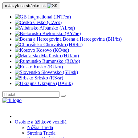
» Jazyk na stránke: sk
International (INT/en)
Česko (CZ/cs)
Albánsko (AL/sq)
Bielorusko (BY/be)
Bosna a Hercegovina (BH/bs)
Chorvátsko (HR/hr)
Kosovo (KO/sq)
Maďarsko (HU/hu)
Rumunsko (RO/ro)
Rusko (RU/ru)
Slovensko (SK/sk)
Srbsko (RS/sr)
Ukrajina (UA/uk)
Osobné a úžitkové vozidlá
Nižšia Trieda
Stredná Trieda