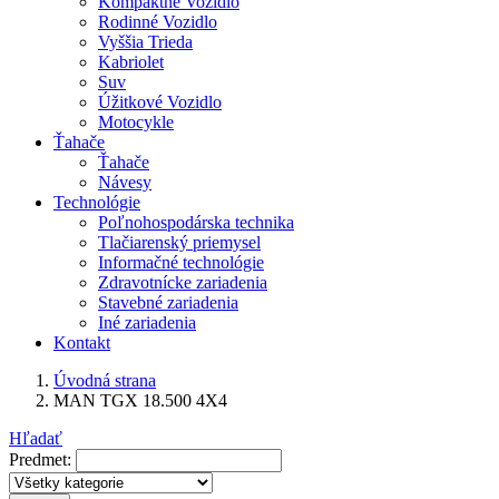
Kompaktné Vozidlo
Rodinné Vozidlo
Vyššia Trieda
Kabriolet
Suv
Úžitkové Vozidlo
Motocykle
Ťahače
Ťahače
Návesy
Technológie
Poľnohospodárska technika
Tlačiarenský priemysel
Informačné technológie
Zdravotnícke zariadenia
Stavebné zariadenia
Iné zariadenia
Kontakt
Úvodná strana
MAN TGX 18.500 4X4
Hľadať
Predmet: