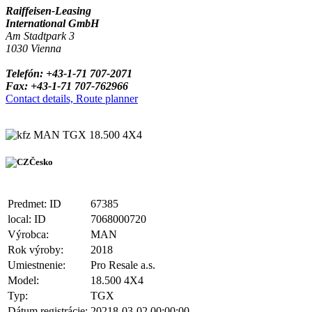
Raiffeisen-Leasing
International GmbH
Am Stadtpark 3
1030 Vienna
Telefón: +43-1-71 707-2071
Fax: +43-1-71 707-762966
Contact details, Route planner
MAN TGX 18.500 4X4
Česko
Predmet: ID
67385
local: ID
7068000720
Výrobca:
MAN
Rok výroby:
2018
Umiestnenie:
Pro Resale a.s.
Model:
18.500 4X4
Typ:
TGX
Dátum registrácie:
20218-03-02 00:00:00