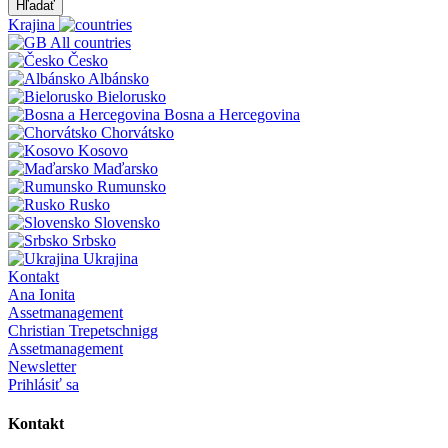
Hľadať
Krajina
All countries
Česko
Albánsko
Bielorusko
Bosna a Hercegovina
Chorvátsko
Kosovo
Maďarsko
Rumunsko
Rusko
Slovensko
Srbsko
Ukrajina
Kontakt
Ana Ionita
Assetmanagement
Christian Trepetschnigg
Assetmanagement
Newsletter
Prihlásiť sa
Kontakt