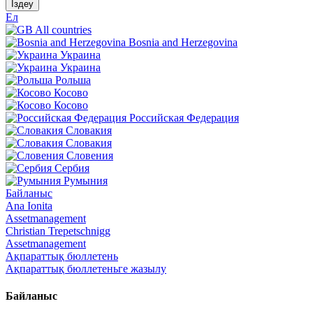
Іздеу
Ел
All countries
Bosnia and Herzegovina
Украина
Украина
Рольша
Косово
Косово
Российская Федерация
Словакия
Словакия
Словения
Сербия
Румыния
Байланыс
Ana Ionita
Assetmanagement
Christian Trepetschnigg
Assetmanagement
Ақпараттық бюллетень
Ақпараттық бюллетеньге жазылу
Байланыс