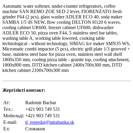
Automatic water softener, under-counter refrigerators, coffee
machine SAN REMO ZOE SED 2 lever, FIORENZATO fresh
grinder F64 (2 pcs), glass washer ADLER ECO 40, soda maker
SAMBA 1/5 4S NEW, flow cooling DELTON H120 6 waves,
cooling cabinet UR600, freezer cabinet UF600, dishwasher
ADLER ECO 50, pizza oven F44, 5 stainless steel bar tables,
washing table A, working table lowered, cooking table
technological - without technology, SIMAG Ice maker SMN35 WS,
Micromatic combi impactor (5 pcs), electric grill plate 1/3 grooved +
base, stainless steel base for pizza oven, stainless steel wall shelf
1800x350 mm, cooling pizza table - granite top, cooling attachment,
1800x800 mm, DTD kitchen cabinet 2400x700x300 mm, DTD
kitchen cabinet 2100x700x300 mm
Жергілікті контакт:
Ат:
Radomir Bachar
Тел.:
+421 903 749 531
Мобильді:
+421 903 749 531
E-mail:
tl_repredaj@tatrabanka.sk
Ел:
Словакия