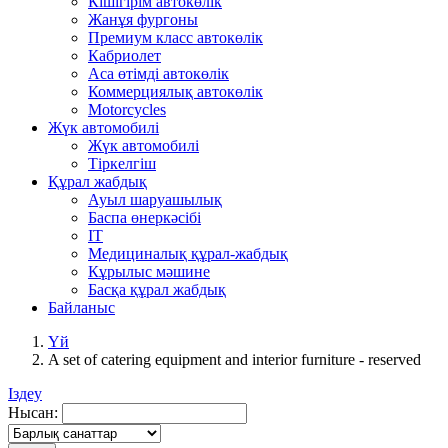
Кішігірім автокөлік
Жанұя фургоны
Премиум класс автокөлік
Кабриолет
Аса өтімді автокөлік
Коммерциялық автокөлік
Motorcycles
Жүк автомобилі
Жүк автомобилі
Тіркелгіш
Құрал жабдық
Ауыл шаруашылық
Баспа өнеркәсібі
IT
Медициналық құрал-жабдық
Кұрылыс мәшине
Басқа құрал жабдық
Байланыс
Үй
A set of catering equipment and interior furniture - reserved
Іздеу
Нысан: