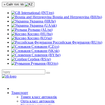
» Сайт тілі: kk
International (INT/en)
Bosnia and Herzegovina (BH/bs)
Украина (HR/hr)
Украина (UA/uk)
Рольша (AL/sq)
Косово (HU/hu)
Косово (KO/sq)
Российская Федерация (RU/ru)
Словакия (CZ/cs)
Словакия (SK/sk)
Словения (BY/be)
Сербия (RS/sr)
Румыния (RO/ro)
Транспорт
Төмен класс автокөлік
Орта класс автокөлік