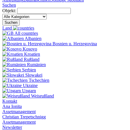
Suchen
Objekt:
Suchen
Land
All countries
Albanien
Bosnien u. Herzegovina
Kosovo
Kroatien
Rußland
Rumänien
Serbien
Slowakei
Tschechien
Ukraine
Ungarn
Weisrußland
Kontakt
Ana Ionita
Assetmanagement
Christian Trepetschnigg
Assetmanagement
Newsletter