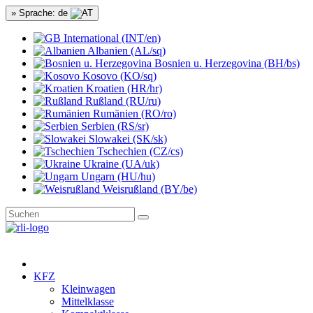
» Sprache: de
International (INT/en)
Albanien (AL/sq)
Bosnien u. Herzegovina (BH/bs)
Kosovo (KO/sq)
Kroatien (HR/hr)
Rußland (RU/ru)
Rumänien (RO/ro)
Serbien (RS/sr)
Slowakei (SK/sk)
Tschechien (CZ/cs)
Ukraine (UA/uk)
Ungarn (HU/hu)
Weisrußland (BY/be)
KFZ
Kleinwagen
Mittelklasse