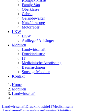
Kompaktklasse
Family Van
Oberklasse
Cabrio
Geländewagen
Nutzfahrzeuge
Motorräder
LKW
LKW
Auflieger/ Anhänger
Mobilien
Landwirtschaft
Druckindustrie
IT
Medizinische Ausrüstung
Baumaschinen
Sonstige Mobilien
Kontakt
Home
Mobilien
Landwirtschaft
Landwirtschaft
Druckindustrie
IT
Medizinische
Ausrüstung
Baumaschinen
Sonstige Mobilien