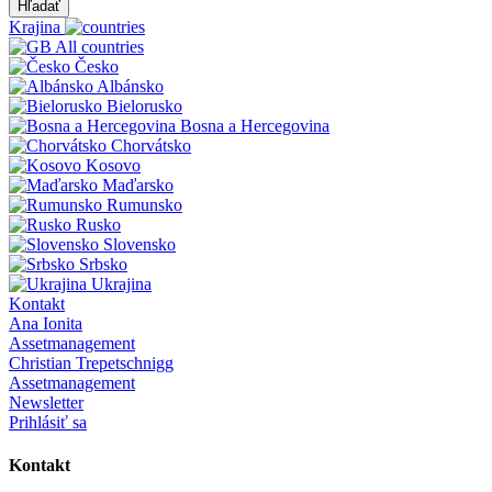
Hľadať
Krajina
All countries
Česko
Albánsko
Bielorusko
Bosna a Hercegovina
Chorvátsko
Kosovo
Maďarsko
Rumunsko
Rusko
Slovensko
Srbsko
Ukrajina
Kontakt
Ana Ionita
Assetmanagement
Christian Trepetschnigg
Assetmanagement
Newsletter
Prihlásiť sa
Kontakt