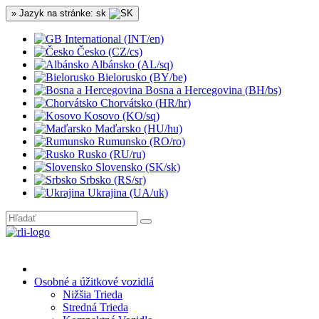
» Jazyk na stránke: sk
International (INT/en)
Česko (CZ/cs)
Albánsko (AL/sq)
Bielorusko (BY/be)
Bosna a Hercegovina (BH/bs)
Chorvátsko (HR/hr)
Kosovo (KO/sq)
Maďarsko (HU/hu)
Rumunsko (RO/ro)
Rusko (RU/ru)
Slovensko (SK/sk)
Srbsko (RS/sr)
Ukrajina (UA/uk)
Osobné a úžitkové vozidlá
Nižšia Trieda
Stredná Trieda