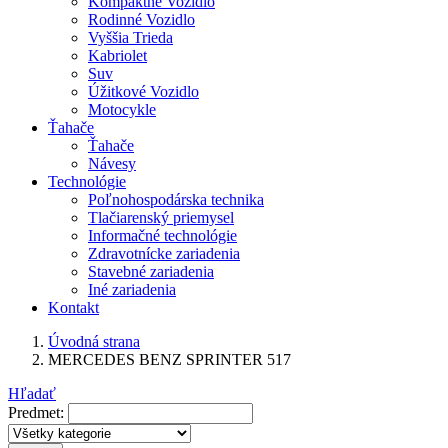
Kompaktné Vozidlo
Rodinné Vozidlo
Vyššia Trieda
Kabriolet
Suv
Úžitkové Vozidlo
Motocykle
Ťahače
Ťahače
Návesy
Technológie
Poľnohospodárska technika
Tlačiarenský priemysel
Informačné technológie
Zdravotnícke zariadenia
Stavebné zariadenia
Iné zariadenia
Kontakt
Úvodná strana
MERCEDES BENZ SPRINTER 517
Hľadať
Predmet: