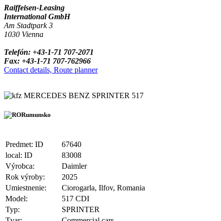
Raiffeisen-Leasing
International GmbH
Am Stadtpark 3
1030 Vienna
Telefón: +43-1-71 707-2071
Fax: +43-1-71 707-762966
Contact details, Route planner
MERCEDES BENZ SPRINTER 517
Rumunsko
Predmet: ID
67640
local: ID
83008
Výrobca:
Daimler
Rok výroby:
2025
Umiestnenie:
Ciorogarla, Ilfov, Romania
Model:
517 CDI
Typ:
SPRINTER
Tvar:
Commercial cars