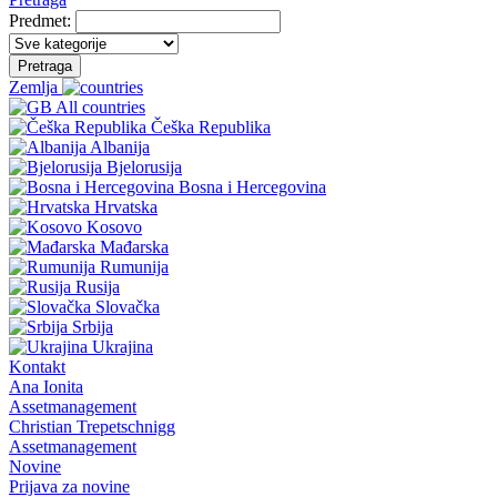
Predmet:
Pretraga
Zemlja
All countries
Češka Republika
Albanija
Bjelorusija
Bosna i Hercegovina
Hrvatska
Kosovo
Mađarska
Rumunija
Rusija
Slovačka
Srbija
Ukrajina
Kontakt
Ana Ionita
Assetmanagement
Christian Trepetschnigg
Assetmanagement
Novine
Prijava za novine