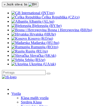
» Jezik site-a: bs
International (INT/en)
Češka Republika (CZ/cs)
Albanija (AL/sq)
Bjelorusija (BY/be)
Bosna i Hercegovina (BH/bs)
Hrvatska (HR/hr)
Kosovo (KO/sq)
Mađarska (HU/hu)
Rumunija (RO/ro)
Rusija (RU/ru)
Slovačka (SK/sk)
Srbija (RS/sr)
Ukrajina (UA/uk)
Vozila
Klasa malih vozila
Srednja Klasa