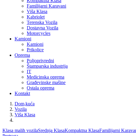
Kompaktna Klasa
Familijarni Karavani
Viša Klasa
Kabriolet
Terenska Vozila
Dostavna Vozila
Motorcycles
Kamioni
Kamioni
Prikolice
Oprema
Poljoprivredni
Štamparska industrija
IT
Medicinska oprema
Građevinske mašine
Ostala oprema
Kontakt
Dom,kuća
Vozila
Viša Klasa
Klasa malih vozila
Srednja Klasa
Kompaktna Klasa
Familijarni Karava
Pretraga