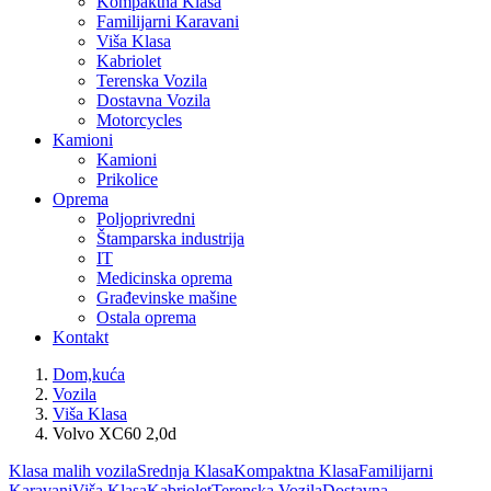
Kompaktna Klasa
Familijarni Karavani
Viša Klasa
Kabriolet
Terenska Vozila
Dostavna Vozila
Motorcycles
Kamioni
Kamioni
Prikolice
Oprema
Poljoprivredni
Štamparska industrija
IT
Medicinska oprema
Građevinske mašine
Ostala oprema
Kontakt
Dom,kuća
Vozila
Viša Klasa
Volvo XC60 2,0d
Klasa malih vozila
Srednja Klasa
Kompaktna Klasa
Familijarni
Karavani
Viša Klasa
Kabriolet
Terenska Vozila
Dostavna