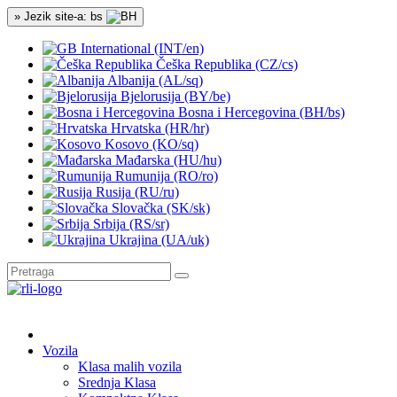
» Jezik site-a: bs
International (INT/en)
Češka Republika (CZ/cs)
Albanija (AL/sq)
Bjelorusija (BY/be)
Bosna i Hercegovina (BH/bs)
Hrvatska (HR/hr)
Kosovo (KO/sq)
Mađarska (HU/hu)
Rumunija (RO/ro)
Rusija (RU/ru)
Slovačka (SK/sk)
Srbija (RS/sr)
Ukrajina (UA/uk)
Vozila
Klasa malih vozila
Srednja Klasa