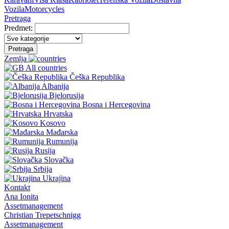
Vozila
Motorcycles
Pretraga
Predmet:
Pretraga
Zemlja
All countries
Češka Republika
Albanija
Bjelorusija
Bosna i Hercegovina
Hrvatska
Kosovo
Mađarska
Rumunija
Rusija
Slovačka
Srbija
Ukrajina
Kontakt
Ana Ionita
Assetmanagement
Christian Trepetschnigg
Assetmanagement