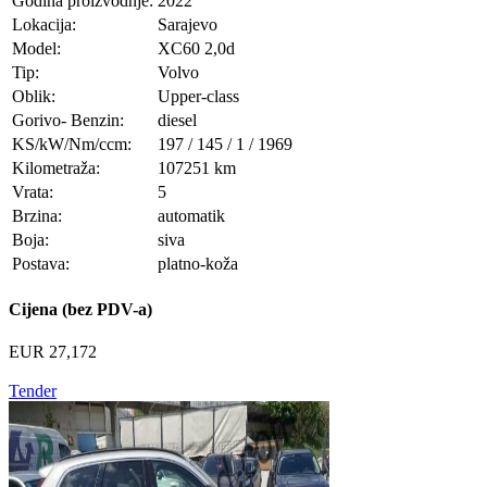
Godina proizvodnje:
2022
Lokacija:
Sarajevo
Model:
XC60 2,0d
Tip:
Volvo
Oblik:
Upper-class
Gorivo- Benzin:
diesel
KS/kW/Nm/ccm:
197 / 145 / 1 / 1969
Kilometraža:
107251 km
Vrata:
5
Brzina:
automatik
Boja:
siva
Postava:
platno-koža
Cijena (bez PDV-a)
EUR 27,172
Tender