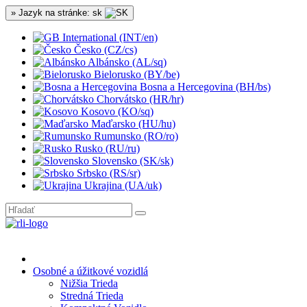
» Jazyk na stránke: sk
International (INT/en)
Česko (CZ/cs)
Albánsko (AL/sq)
Bielorusko (BY/be)
Bosna a Hercegovina (BH/bs)
Chorvátsko (HR/hr)
Kosovo (KO/sq)
Maďarsko (HU/hu)
Rumunsko (RO/ro)
Rusko (RU/ru)
Slovensko (SK/sk)
Srbsko (RS/sr)
Ukrajina (UA/uk)
Osobné a úžitkové vozidlá
Nižšia Trieda
Stredná Trieda