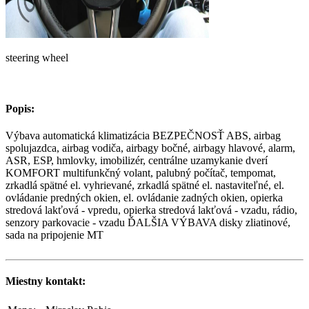
steering wheel
Popis:
Výbava automatická klimatizácia BEZPEČNOSŤ ABS, airbag
spolujazdca, airbag vodiča, airbagy bočné, airbagy hlavové, alarm,
ASR, ESP, hmlovky, imobilizér, centrálne uzamykanie dverí
KOMFORT multifunkčný volant, palubný počítač, tempomat,
zrkadlá spätné el. vyhrievané, zrkadlá spätné el. nastaviteľné, el.
ovládanie predných okien, el. ovládanie zadných okien, opierka
stredová lakťová - vpredu, opierka stredová lakťová - vzadu, rádio,
senzory parkovacie - vzadu ĎALŠIA VÝBAVA disky zliatinové,
sada na pripojenie MT
Miestny kontakt: