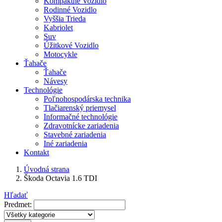
Kompaktné Vozidlo
Rodinné Vozidlo
Vyššia Trieda
Kabriolet
Suv
Úžitkové Vozidlo
Motocykle
Ťahače
Ťahače
Návesy
Technológie
Poľnohospodárska technika
Tlačiarenský priemysel
Informačné technológie
Zdravotnícke zariadenia
Stavebné zariadenia
Iné zariadenia
Kontakt
Úvodná strana
Škoda Octavia 1.6 TDI
Hľadať
Predmet: