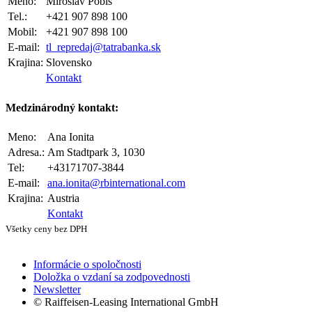
Meno:
Miroslav Pobis
Tel.:
+421 907 898 100
Mobil:
+421 907 898 100
E-mail:
tl_repredaj@tatrabanka.sk
Krajina:
Slovensko
Kontakt
Medzinárodný kontakt:
Meno:
Ana Ionita
Adresa.:
Am Stadtpark 3, 1030
Tel:
+43171707-3844
E-mail:
ana.ionita@rbinternational.com
Krajina:
Austria
Kontakt
Všetky ceny bez DPH
Informácie o spoločnosti
Doložka o vzdaní sa zodpovednosti
Newsletter
© Raiffeisen-Leasing International GmbH