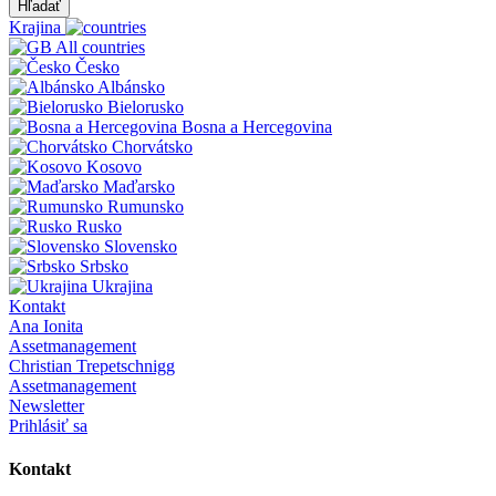
Hľadať
Krajina
All countries
Česko
Albánsko
Bielorusko
Bosna a Hercegovina
Chorvátsko
Kosovo
Maďarsko
Rumunsko
Rusko
Slovensko
Srbsko
Ukrajina
Kontakt
Ana Ionita
Assetmanagement
Christian Trepetschnigg
Assetmanagement
Newsletter
Prihlásiť sa
Kontakt