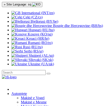
» Site Language: sq
International (INT/en)
Çeki (CZ/cs)
Bjellorusi (BY/be)
Bosnje dhe Hercegovine (BH/bs)
Hungari (HU/hu)
Kosove (KO/sq)
Kroaci (HR/hr)
Rumani (RO/ro)
Rusi (RU/ru)
Serbi (RS/sr)
Shqiperi (AL/sq)
Sllovaki (SK/sk)
Ukraine (UA/uk)
Automjete
Makinë e Vogel
Makinë e Mesme