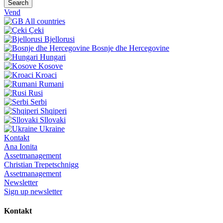
Search
Vend
All countries
Çeki
Bjellorusi
Bosnje dhe Hercegovine
Hungari
Kosove
Kroaci
Rumani
Rusi
Serbi
Shqiperi
Sllovaki
Ukraine
Kontakt
Ana Ionita
Assetmanagement
Christian Trepetschnigg
Assetmanagement
Newsletter
Sign up newsletter
Kontakt