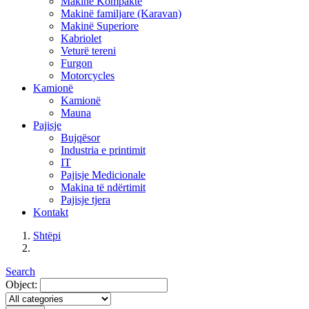
Makinë Kompakte
Makinë familjare (Karavan)
Makinë Superiore
Kabriolet
Veturë tereni
Furgon
Motorcycles
Kamionë
Kamionë
Mauna
Pajisje
Bujqësor
Industria e printimit
IT
Pajisje Medicionale
Makina të ndërtimit
Pajisje tjera
Kontakt
Shtëpi
Search
Object: