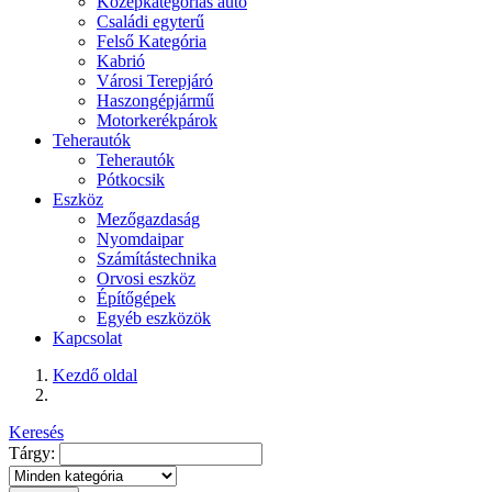
Középkategóriás autó
Családi egyterű
Felső Kategória
Kabrió
Városi Terepjáró
Haszongépjármű
Motorkerékpárok
Teherautók
Teherautók
Pótkocsik
Eszköz
Mezőgazdaság
Nyomdaipar
Számítástechnika
Orvosi eszköz
Építőgépek
Egyéb eszközök
Kapcsolat
Kezdő oldal
Keresés
Tárgy: