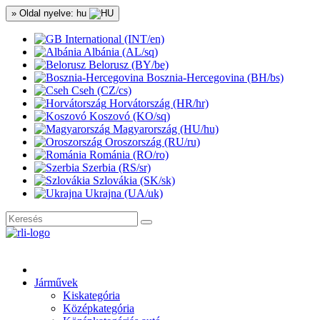
» Oldal nyelve: hu
International (INT/en)
Albánia (AL/sq)
Belorusz (BY/be)
Bosznia-Hercegovina (BH/bs)
Cseh (CZ/cs)
Horvátország (HR/hr)
Koszovó (KO/sq)
Magyarország (HU/hu)
Oroszország (RU/ru)
Románia (RO/ro)
Szerbia (RS/sr)
Szlovákia (SK/sk)
Ukrajna (UA/uk)
Járművek
Kiskategória
Középkategória