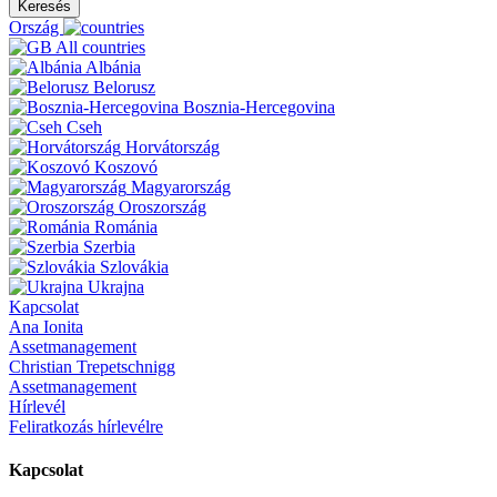
Keresés
Ország
All countries
Albánia
Belorusz
Bosznia-Hercegovina
Cseh
Horvátország
Koszovó
Magyarország
Oroszország
Románia
Szerbia
Szlovákia
Ukrajna
Kapcsolat
Ana Ionita
Assetmanagement
Christian Trepetschnigg
Assetmanagement
Hírlevél
Feliratkozás hírlevélre
Kapcsolat