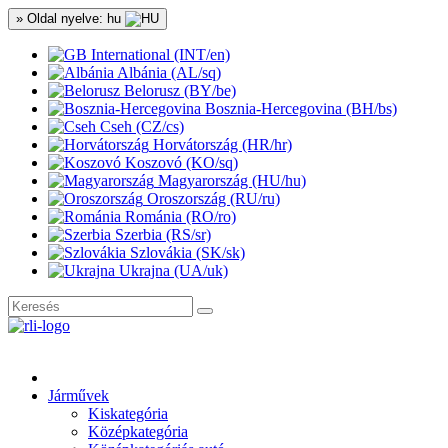
» Oldal nyelve: hu
International (INT/en)
Albánia (AL/sq)
Belorusz (BY/be)
Bosznia-Hercegovina (BH/bs)
Cseh (CZ/cs)
Horvátország (HR/hr)
Koszovó (KO/sq)
Magyarország (HU/hu)
Oroszország (RU/ru)
Románia (RO/ro)
Szerbia (RS/sr)
Szlovákia (SK/sk)
Ukrajna (UA/uk)
Járművek
Kiskategória
Középkategória