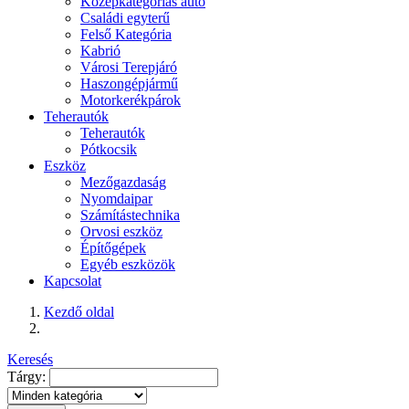
Középkategóriás autó
Családi egyterű
Felső Kategória
Kabrió
Városi Terepjáró
Haszongépjármű
Motorkerékpárok
Teherautók
Teherautók
Pótkocsik
Eszköz
Mezőgazdaság
Nyomdaipar
Számítástechnika
Orvosi eszköz
Építőgépek
Egyéb eszközök
Kapcsolat
Kezdő oldal
Keresés
Tárgy: