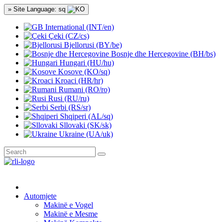
» Site Language: sq
International (INT/en)
Çeki (CZ/cs)
Bjellorusi (BY/be)
Bosnje dhe Hercegovine (BH/bs)
Hungari (HU/hu)
Kosove (KO/sq)
Kroaci (HR/hr)
Rumani (RO/ro)
Rusi (RU/ru)
Serbi (RS/sr)
Shqiperi (AL/sq)
Sllovaki (SK/sk)
Ukraine (UA/uk)
Automjete
Makinë e Vogel
Makinë e Mesme