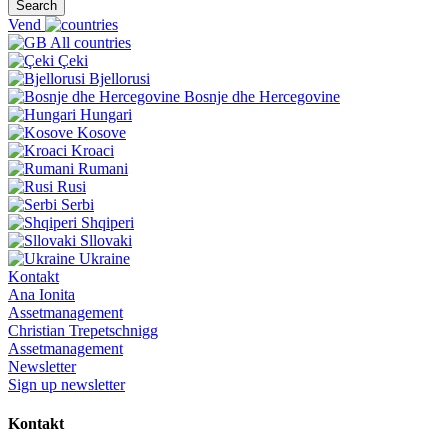
Search
Vend
All countries
Çeki
Bjellorusi
Bosnje dhe Hercegovine
Hungari
Kosove
Kroaci
Rumani
Rusi
Serbi
Shqiperi
Sllovaki
Ukraine
Kontakt
Ana Ionita
Assetmanagement
Christian Trepetschnigg
Assetmanagement
Newsletter
Sign up newsletter
Kontakt