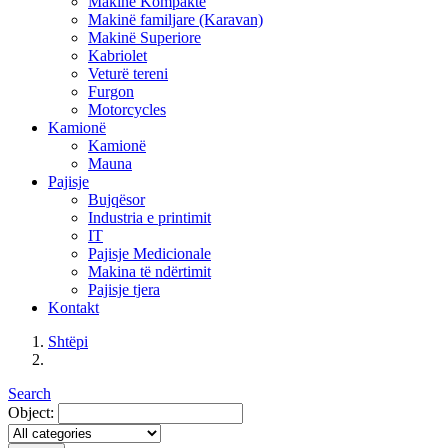
Makinë Kompakte
Makinë familjare (Karavan)
Makinë Superiore
Kabriolet
Veturë tereni
Furgon
Motorcycles
Kamionë
Kamionë
Mauna
Pajisje
Bujqësor
Industria e printimit
IT
Pajisje Medicionale
Makina të ndërtimit
Pajisje tjera
Kontakt
Shtëpi
Search
Object: