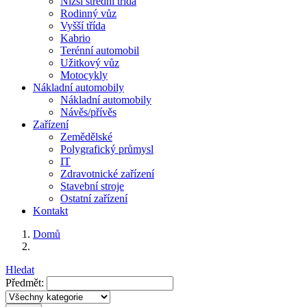
Nižší střední třída
Rodinný vůz
Vyšší třída
Kabrio
Terénní automobil
Užitkový vůz
Motocykly
Nákladní automobily
Nákladní automobily
Návěs/přívěs
Zařízení
Zemědělské
Polygrafický průmysl
IT
Zdravotnické zařízení
Stavební stroje
Ostatní zařízení
Kontakt
Domů
Hledat
Předmět: