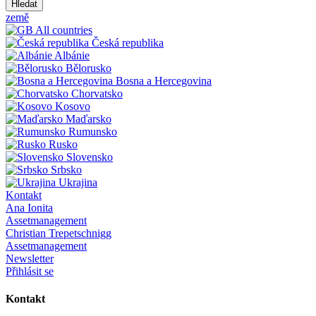
Hledat
země
All countries
Česká republika
Albánie
Bělorusko
Bosna a Hercegovina
Chorvatsko
Kosovo
Maďarsko
Rumunsko
Rusko
Slovensko
Srbsko
Ukrajina
Kontakt
Ana Ionita
Assetmanagement
Christian Trepetschnigg
Assetmanagement
Newsletter
Přihlásit se
Kontakt