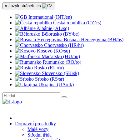
» Jazyk stránek: cs
International (INT/en)
Česká republika (CZ/cs)
Albánie (AL/sq)
Bělorusko (BY/be)
Bosna a Hercegovina (BH/bs)
Chorvatsko (HR/hr)
Kosovo (KO/sq)
Maďarsko (HU/hu)
Rumunsko (RO/ro)
Rusko (RU/ru)
Slovensko (SK/sk)
Srbsko (RS/sr)
Ukrajina (UA/uk)
Dopravní prostředky
Malé vozy
Střední třída