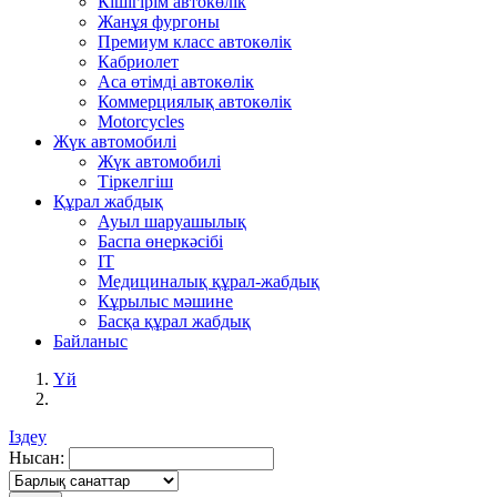
Кішігірім автокөлік
Жанұя фургоны
Премиум класс автокөлік
Кабриолет
Аса өтімді автокөлік
Коммерциялық автокөлік
Motorcycles
Жүк автомобилі
Жүк автомобилі
Тіркелгіш
Құрал жабдық
Ауыл шаруашылық
Баспа өнеркәсібі
IT
Медициналық құрал-жабдық
Кұрылыс мәшине
Басқа құрал жабдық
Байланыс
Үй
Іздеу
Нысан: