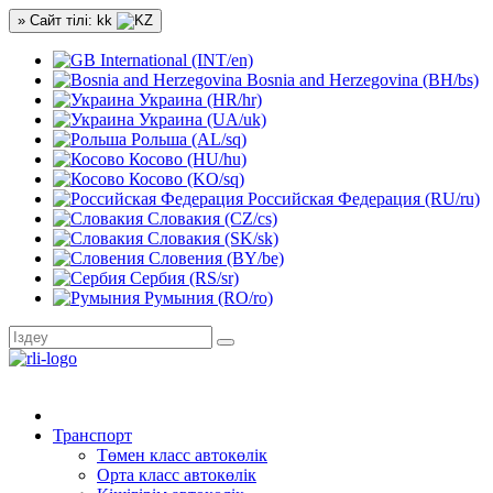
» Сайт тілі: kk
International (INT/en)
Bosnia and Herzegovina (BH/bs)
Украина (HR/hr)
Украина (UA/uk)
Рольша (AL/sq)
Косово (HU/hu)
Косово (KO/sq)
Российская Федерация (RU/ru)
Словакия (CZ/cs)
Словакия (SK/sk)
Словения (BY/be)
Сербия (RS/sr)
Румыния (RO/ro)
Транспорт
Төмен класс автокөлік
Орта класс автокөлік