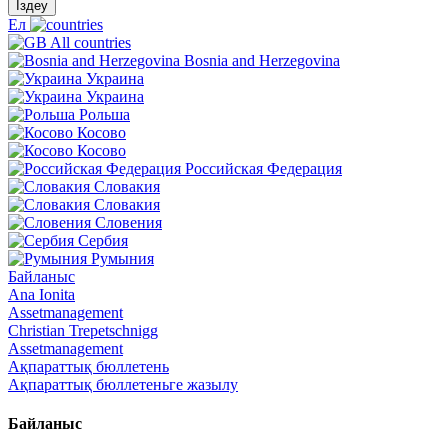
Іздеу
Ел
All countries
Bosnia and Herzegovina
Украина
Украина
Рольша
Косово
Косово
Российская Федерация
Словакия
Словакия
Словения
Сербия
Румыния
Байланыс
Ana Ionita
Assetmanagement
Christian Trepetschnigg
Assetmanagement
Ақпараттық бюллетень
Ақпараттық бюллетеньге жазылу
Байланыс