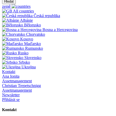
Hledat
země
All countries
Česká republika
Albánie
Bělorusko
Bosna a Hercegovina
Chorvatsko
Kosovo
Maďarsko
Rumunsko
Rusko
Slovensko
Srbsko
Ukrajina
Kontakt
Ana Ionita
Assetmanagement
Christian Trepetschnigg
Assetmanagement
Newsletter
Přihlásit se
Kontakt