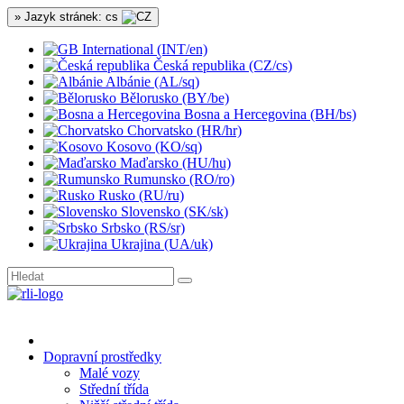
» Jazyk stránek: cs
International (INT/en)
Česká republika (CZ/cs)
Albánie (AL/sq)
Bělorusko (BY/be)
Bosna a Hercegovina (BH/bs)
Chorvatsko (HR/hr)
Kosovo (KO/sq)
Maďarsko (HU/hu)
Rumunsko (RO/ro)
Rusko (RU/ru)
Slovensko (SK/sk)
Srbsko (RS/sr)
Ukrajina (UA/uk)
Dopravní prostředky
Malé vozy
Střední třída