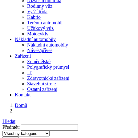
Nižší střední třída
Rodinný vůz
Vyšší třída
Kabrio
Terénní automobil
Užitkový vůz
Motocykly
Nákladní automobily
Nákladní automobily
Návěs/přívěs
Zařízení
Zemědělské
Polygrafický průmysl
IT
Zdravotnické zařízení
Stavební stroje
Ostatní zařízení
Kontakt
Domů
Hledat
Předmět: