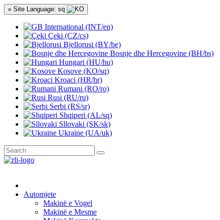
» Site Language: sq
International (INT/en)
Çeki (CZ/cs)
Bjellorusi (BY/be)
Bosnje dhe Hercegovine (BH/bs)
Hungari (HU/hu)
Kosove (KO/sq)
Kroaci (HR/hr)
Rumani (RO/ro)
Rusi (RU/ru)
Serbi (RS/sr)
Shqiperi (AL/sq)
Sllovaki (SK/sk)
Ukraine (UA/uk)
Automjete
Makinë e Vogel
Makinë e Mesme