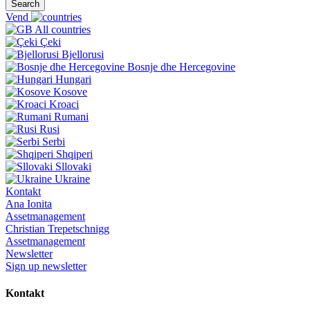
Search
Vend
All countries
Çeki
Bjellorusi
Bosnje dhe Hercegovine
Hungari
Kosove
Kroaci
Rumani
Rusi
Serbi
Shqiperi
Sllovaki
Ukraine
Kontakt
Ana Ionita
Assetmanagement
Christian Trepetschnigg
Assetmanagement
Newsletter
Sign up newsletter
Kontakt