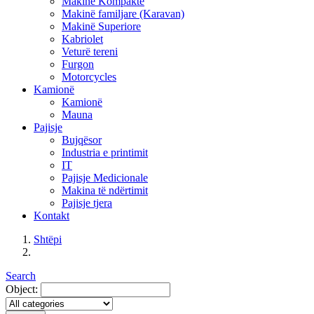
Makinë Kompakte
Makinë familjare (Karavan)
Makinë Superiore
Kabriolet
Veturë tereni
Furgon
Motorcycles
Kamionë
Kamionë
Mauna
Pajisje
Bujqësor
Industria e printimit
IT
Pajisje Medicionale
Makina të ndërtimit
Pajisje tjera
Kontakt
Shtëpi
Search
Object: