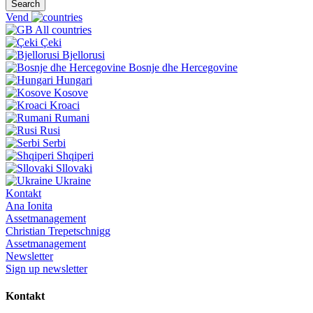
Search
Vend
All countries
Çeki
Bjellorusi
Bosnje dhe Hercegovine
Hungari
Kosove
Kroaci
Rumani
Rusi
Serbi
Shqiperi
Sllovaki
Ukraine
Kontakt
Ana Ionita
Assetmanagement
Christian Trepetschnigg
Assetmanagement
Newsletter
Sign up newsletter
Kontakt