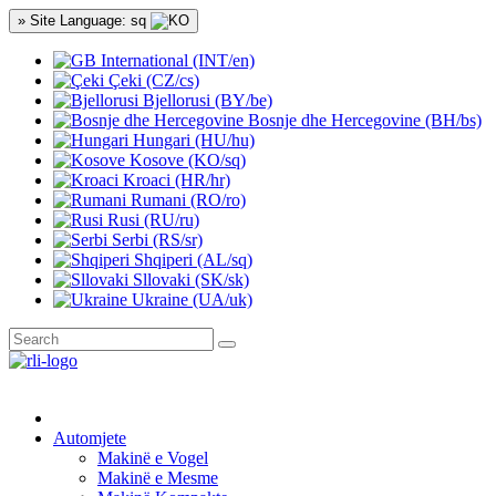
» Site Language: sq
International (INT/en)
Çeki (CZ/cs)
Bjellorusi (BY/be)
Bosnje dhe Hercegovine (BH/bs)
Hungari (HU/hu)
Kosove (KO/sq)
Kroaci (HR/hr)
Rumani (RO/ro)
Rusi (RU/ru)
Serbi (RS/sr)
Shqiperi (AL/sq)
Sllovaki (SK/sk)
Ukraine (UA/uk)
Automjete
Makinë e Vogel
Makinë e Mesme