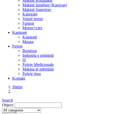
Makinë Kompakte
Makinë familjare (Karavan)
Makinë Superiore
Kabriolet
Veturë tereni
Furgon
Motorcycles
Kamionë
Kamionë
Mauna
Pajisje
Bujqësor
Industria e printimit
IT
Pajisje Medicionale
Makina të ndërtimit
Pajisje tjera
Kontakt
Shtëpi
Search
Object: