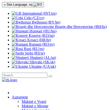
» Site Language: sq
International (INT/en)
Çeki (CZ/cs)
Bjellorusi (BY/be)
Bosnje dhe Hercegovine (BH/bs)
Hungari (HU/hu)
Kosove (KO/sq)
Kroaci (HR/hr)
Rumani (RO/ro)
Rusi (RU/ru)
Serbi (RS/sr)
Shqiperi (AL/sq)
Sllovaki (SK/sk)
Ukraine (UA/uk)
Automjete
Makinë e Vogel
Makinë e Mesme