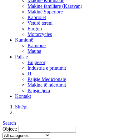
Makinë Kompakte
Makinë familjare (Karavan)
Makinë Superiore
Kabriolet
Veturë tereni
Furgon
Motorcycles
Kamionë
Kamionë
Mauna
Pajisje
Bujqësor
Industria e printimit
IT
Pajisje Medicionale
Makina të ndërtimit
Pajisje tjera
Kontakt
Shtëpi
Search
Object: