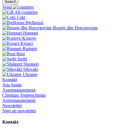
Search
Vend
All countries
Çeki
Bjellorusi
Bosnje dhe Hercegovine
Hungari
Kosove
Kroaci
Rumani
Rusi
Serbi
Shqiperi
Sllovaki
Ukraine
Kontakt
Ana Ionita
Assetmanagement
Christian Trepetschnigg
Assetmanagement
Newsletter
Sign up newsletter
Kontakt