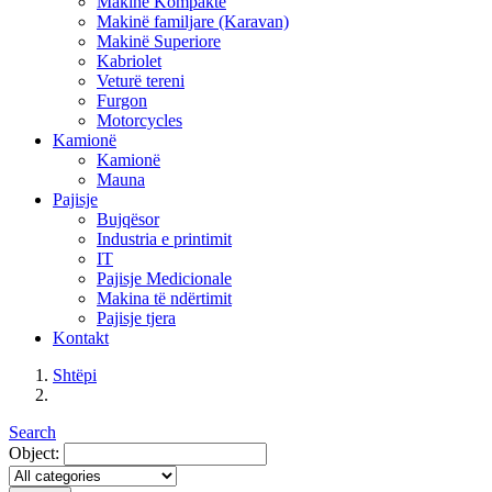
Makinë Kompakte
Makinë familjare (Karavan)
Makinë Superiore
Kabriolet
Veturë tereni
Furgon
Motorcycles
Kamionë
Kamionë
Mauna
Pajisje
Bujqësor
Industria e printimit
IT
Pajisje Medicionale
Makina të ndërtimit
Pajisje tjera
Kontakt
Shtëpi
Search
Object: