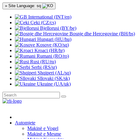
» Site Language: sq
International (INT/en)
Çeki (CZ/cs)
Bjellorusi (BY/be)
Bosnje dhe Hercegovine (BH/bs)
Hungari (HU/hu)
Kosove (KO/sq)
Kroaci (HR/hr)
Rumani (RO/ro)
Rusi (RU/ru)
Serbi (RS/sr)
Shqiperi (AL/sq)
Sllovaki (SK/sk)
Ukraine (UA/uk)
Automjete
Makinë e Vogel
Makinë e Mesme