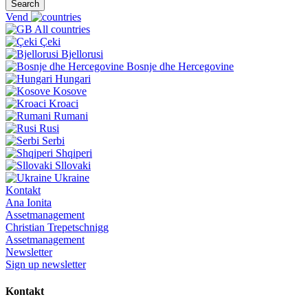
Search
Vend
All countries
Çeki
Bjellorusi
Bosnje dhe Hercegovine
Hungari
Kosove
Kroaci
Rumani
Rusi
Serbi
Shqiperi
Sllovaki
Ukraine
Kontakt
Ana Ionita
Assetmanagement
Christian Trepetschnigg
Assetmanagement
Newsletter
Sign up newsletter
Kontakt