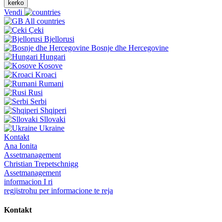
kerko
Vendi
All countries
Çeki
Bjellorusi
Bosnje dhe Hercegovine
Hungari
Kosove
Kroaci
Rumani
Rusi
Serbi
Shqiperi
Sllovaki
Ukraine
Kontakt
Ana Ionita
Assetmanagement
Christian Trepetschnigg
Assetmanagement
informacion I ri
regjistrohu per informacione te reja
Kontakt