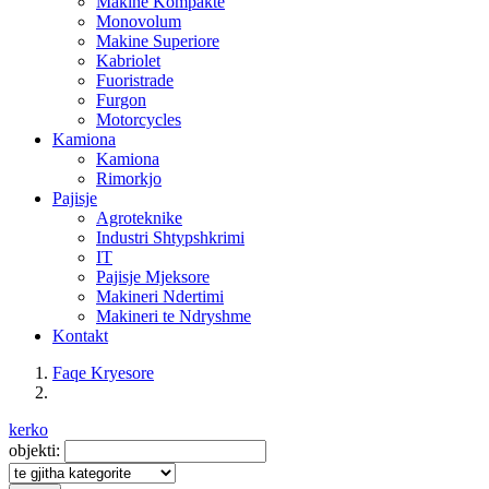
Makine Kompakte
Monovolum
Makine Superiore
Kabriolet
Fuoristrade
Furgon
Motorcycles
Kamiona
Kamiona
Rimorkjo
Pajisje
Agroteknike
Industri Shtypshkrimi
IT
Pajisje Mjeksore
Makineri Ndertimi
Makineri te Ndryshme
Kontakt
Faqe Kryesore
kerko
objekti: