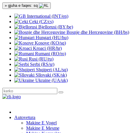
» gjuha e faqes: sq
International (INT/en)
Çeki (CZ/cs)
Bjellorusi (BY/be)
Bosnje dhe Hercegovine (BH/bs)
Hungari (HU/hu)
Kosove (KO/sq)
Kroaci (HR/hr)
Rumani (RO/ro)
Rusi (RU/ru)
Serbi (RS/sr)
Shqiperi (AL/sq)
Sllovaki (SK/sk)
Ukraine (UA/uk)
Autovetura
Makine E Vogel
Makine E Mesme