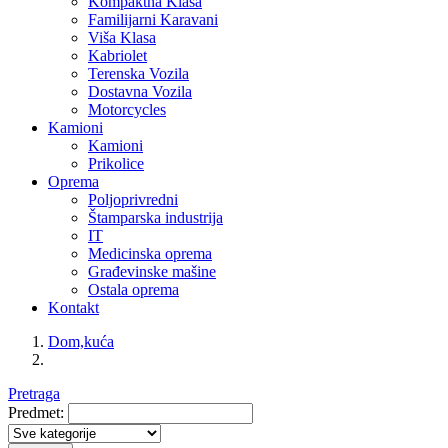
Kompaktna Klasa
Familijarni Karavani
Viša Klasa
Kabriolet
Terenska Vozila
Dostavna Vozila
Motorcycles
Kamioni
Kamioni
Prikolice
Oprema
Poljoprivredni
Štamparska industrija
IT
Medicinska oprema
Građevinske mašine
Ostala oprema
Kontakt
Dom,kuća
Pretraga
Predmet: