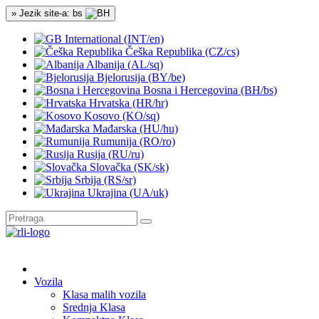
» Jezik site-a: bs
International (INT/en)
Češka Republika (CZ/cs)
Albanija (AL/sq)
Bjelorusija (BY/be)
Bosna i Hercegovina (BH/bs)
Hrvatska (HR/hr)
Kosovo (KO/sq)
Mađarska (HU/hu)
Rumunija (RO/ro)
Rusija (RU/ru)
Slovačka (SK/sk)
Srbija (RS/sr)
Ukrajina (UA/uk)
Vozila
Klasa malih vozila
Srednja Klasa