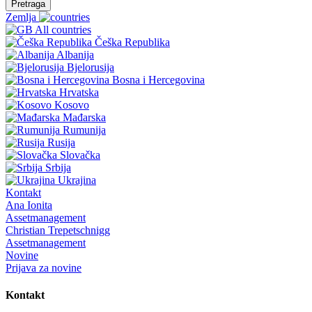
Pretraga
Zemlja
All countries
Češka Republika
Albanija
Bjelorusija
Bosna i Hercegovina
Hrvatska
Kosovo
Mađarska
Rumunija
Rusija
Slovačka
Srbija
Ukrajina
Kontakt
Ana Ionita
Assetmanagement
Christian Trepetschnigg
Assetmanagement
Novine
Prijava za novine
Kontakt