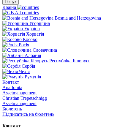
Пошук
Країна
All countries
Bosnia and Herzegovina
Угорщина
Україна
Хорватія
Косово
Росія
Словаччина
Албанія
Республіка Білорусь
Сербія
Чехія
Румунія
Контакт
Ana Ionita
Assetmanagement
Christian Trepetschnigg
Assetmanagement
Бюлетень
Підписатись на бюлетень
Контакт