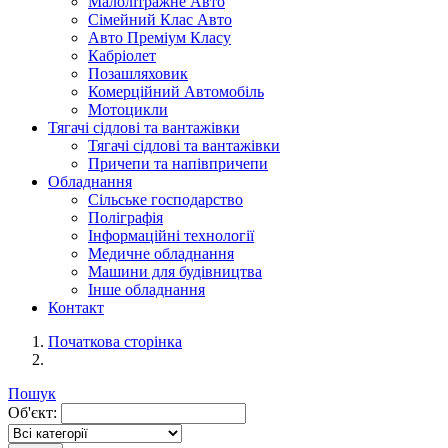
Малолітражне Авто
Сімейний Клас Авто
Авто Преміум Класу
Кабріолет
Позашляховик
Комерційний Автомобіль
Мотоцикли
Тягачі сідлові та вантажівки
Тягачі сідлові та вантажівки
Причепи та напівпричепи
Обладнання
Сільське господарство
Поліграфія
Інформаційні технології
Медичне обладнання
Машини для будівництва
Інше обладнання
Контакт
Початкова сторінка
Пошук
Об'єкт: