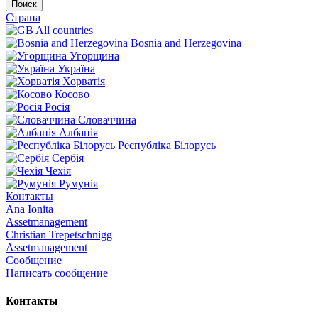
Поиск
Страна
All countries
Bosnia and Herzegovina
Угорщина
Україна
Хорватія
Косово
Росія
Словаччина
Албанія
Республіка Білорусь
Сербія
Чехія
Румунія
Контакты
Ana Ionita
Assetmanagement
Christian Trepetschnigg
Assetmanagement
Сообщение
Написать сообщение
Контакты