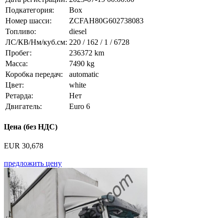
Подкатегория:
Box
Номер шасси:
ZCFAH80G602738083
Топливо:
diesel
ЛС/КВ/Нм/куб.см:
220 / 162 / 1 / 6728
Пробег:
236372 km
Масса:
7490 kg
Коробка передач:
automatic
Цвет:
white
Ретарда:
Нет
Двигатель:
Euro 6
Цена (без НДС)
EUR 30,678
предложить цену