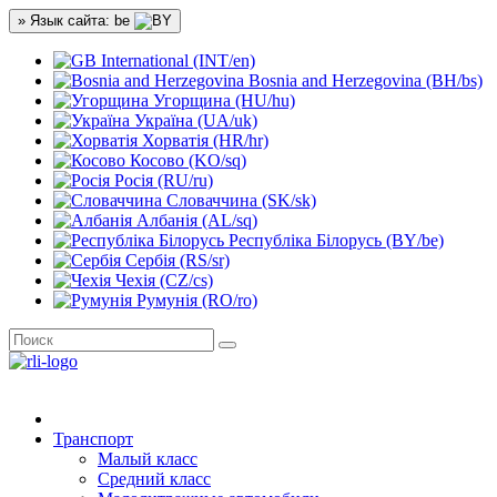
» Язык сайта: be
International (INT/en)
Bosnia and Herzegovina (BH/bs)
Угорщина (HU/hu)
Україна (UA/uk)
Хорватія (HR/hr)
Косово (KO/sq)
Росія (RU/ru)
Словаччина (SK/sk)
Албанія (AL/sq)
Республіка Білорусь (BY/be)
Сербія (RS/sr)
Чехія (CZ/cs)
Румунія (RO/ro)
Транспорт
Малый класс
Средний класс