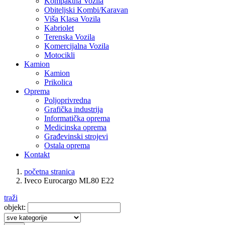
Kompaktna Vozila
Obiteljski Kombi/Karavan
Viša Klasa Vozila
Kabriolet
Terenska Vozila
Komercijalna Vozila
Motocikli
Kamion
Kamion
Prikolica
Oprema
Poljoprivredna
Grafička industrija
Informatička oprema
Medicinska oprema
Građevinski strojevi
Ostala oprema
Kontakt
početna stranica
Iveco Eurocargo ML80 E22
traži
objekt: