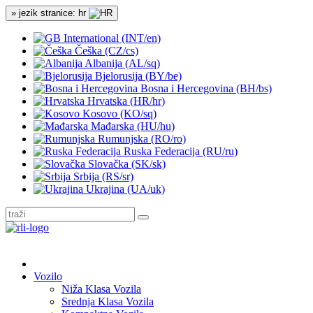
» jezik stranice: hr
International (INT/en)
Češka (CZ/cs)
Albanija (AL/sq)
Bjelorusija (BY/be)
Bosna i Hercegovina (BH/bs)
Hrvatska (HR/hr)
Kosovo (KO/sq)
Mađarska (HU/hu)
Rumunjska (RO/ro)
Ruska Federacija (RU/ru)
Slovačka (SK/sk)
Srbija (RS/sr)
Ukrajina (UA/uk)
Vozilo
Niža Klasa Vozila
Srednja Klasa Vozila