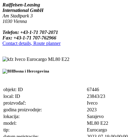
Raiffeisen-Leasing
International GmbH
Am Stadtpark 3
1030 Vienna
Telefon: +43-1-71 707-2071
Fax: +43-1-71 707-762966
Contact details, Route planner
Iveco Eurocargo ML80 E22
Bosna i Hercegovina
objekt: ID
67446
local: ID
23843/23
proizvođač:
Iveco
godina proizvodnje:
2023
lokacija:
Sarajevo
model:
ML80 E22
tip:
Eurocargo
datum registracije:
2023-07-19 00:00:00