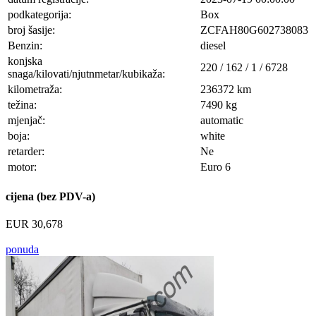
podkategorija:
Box
broj šasije:
ZCFAH80G602738083
Benzin:
diesel
konjska
220 / 162 / 1 / 6728
snaga/kilovati/njutnmetar/kubikaža:
kilometraža:
236372 km
težina:
7490 kg
mjenjač:
automatic
boja:
white
retarder:
Ne
motor:
Euro 6
cijena (bez PDV-a)
EUR 30,678
ponuda