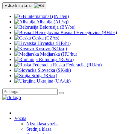
» Jezik sajta: sr
International (INT/en)
Albanija (AL/sq)
Belorusija (BY/be)
Bosna I Hercegovina (BH/bs)
Ceska (CZ/cs)
Hrvatska (HR/hr)
Kosovo (KO/sq)
Madjarska (HU/hu)
Rumunija (RO/ro)
Ruska Federacija (RU/ru)
Slovacka (SK/sk)
Srbija (RS/sr)
Ukrajina (UA/uk)
Vozila
Niza klasa vozila
Srednja klasa