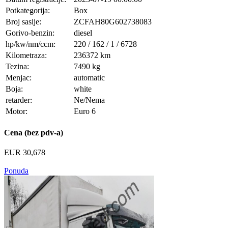
Potkategorija:
Box
Broj sasije:
ZCFAH80G602738083
Gorivo-benzin:
diesel
hp/kw/nm/ccm:
220 / 162 / 1 / 6728
Kilometraza:
236372 km
Tezina:
7490 kg
Menjac:
automatic
Boja:
white
retarder:
Ne/Nema
Motor:
Euro 6
Cena (bez pdv-a)
EUR 30,678
Ponuda