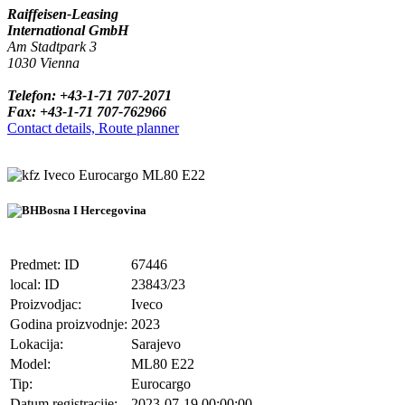
Raiffeisen-Leasing
International GmbH
Am Stadtpark 3
1030 Vienna
Telefon: +43-1-71 707-2071
Fax: +43-1-71 707-762966
Contact details, Route planner
Iveco Eurocargo ML80 E22
Bosna I Hercegovina
Predmet: ID
67446
local: ID
23843/23
Proizvodjac:
Iveco
Godina proizvodnje:
2023
Lokacija:
Sarajevo
Model:
ML80 E22
Tip:
Eurocargo
Datum registracije:
2023-07-19 00:00:00