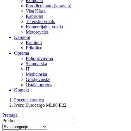
Kompakt
Porodicni auto (karavan)
Visa Klasa
Kabriolet
Terensko vozilo
Komercijalna vozila
Motorcycles
Kamioni
Kamioni
Prikolice
Oprema
Poljoprivredna
Stamparska
IT
Medicinska
Gradjevinske
Ostala oprema
Kontakt
Pocetna stranica
Iveco Eurocargo ML80 E22
Pretraga
Predmet: