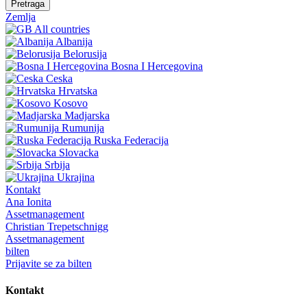
Pretraga
Zemlja
All countries
Albanija
Belorusija
Bosna I Hercegovina
Ceska
Hrvatska
Kosovo
Madjarska
Rumunija
Ruska Federacija
Slovacka
Srbija
Ukrajina
Kontakt
Ana Ionita
Assetmanagement
Christian Trepetschnigg
Assetmanagement
bilten
Prijavite se za bilten
Kontakt