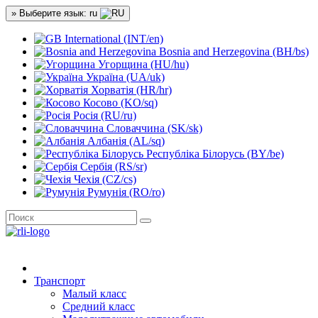
» Выберите язык: ru
International (INT/en)
Bosnia and Herzegovina (BH/bs)
Угорщина (HU/hu)
Україна (UA/uk)
Хорватія (HR/hr)
Косово (KO/sq)
Росія (RU/ru)
Словаччина (SK/sk)
Албанія (AL/sq)
Республіка Білорусь (BY/be)
Сербія (RS/sr)
Чехія (CZ/cs)
Румунія (RO/ro)
Транспорт
Малый класс
Средний класс