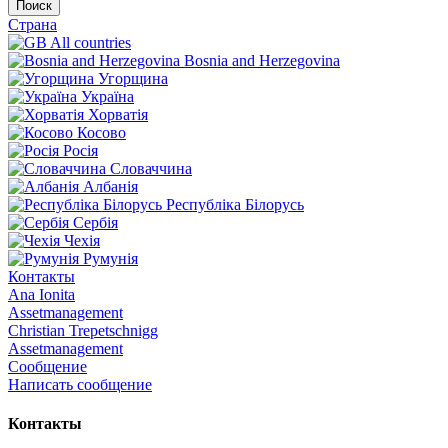
Поиск
Страна
All countries
Bosnia and Herzegovina
Угорщина
Україна
Хорватія
Косово
Росія
Словаччина
Албанія
Республіка Білорусь
Сербія
Чехія
Румунія
Контакты
Ana Ionita
Assetmanagement
Christian Trepetschnigg
Assetmanagement
Сообщение
Написать сообщение
Контакты