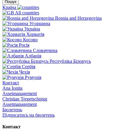
Пошук
Країна
All countries
Bosnia and Herzegovina
Угорщина
Україна
Хорватія
Косово
Росія
Словаччина
Албанія
Республіка Білорусь
Сербія
Чехія
Румунія
Контакт
Ana Ionita
Assetmanagement
Christian Trepetschnigg
Assetmanagement
Бюлетень
Підписатись на бюлетень
Контакт