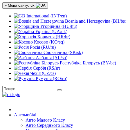
» Мова сайту: uk
International (INT/en)
Bosnia and Herzegovina (BH/bs)
Угорщина (HU/hu)
Україна (UA/uk)
Хорватія (HR/hr)
Косово (KO/sq)
Росія (RU/ru)
Словаччина (SK/sk)
Албанія (AL/sq)
Республіка Білорусь (BY/be)
Сербія (RS/sr)
Чехія (CZ/cs)
Румунія (RO/ro)
Автомобілі
Авто Малого Класу
Авто Середнього Класу