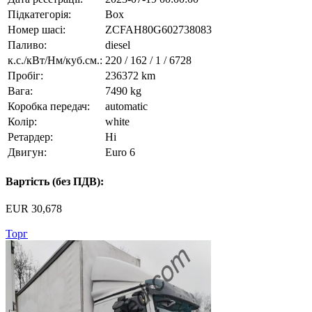
Підкатегорія:
Box
Номер шасі:
ZCFAH80G602738083
Паливо:
diesel
к.с./кВт/Нм/куб.см.:
220 / 162 / 1 / 6728
Пробіг:
236372 km
Вага:
7490 kg
Коробка передач:
automatic
Колір:
white
Ретардер:
Ні
Двигун:
Euro 6
Вартість (без ПДВ):
EUR 30,678
Торг