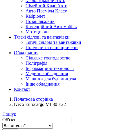
Малолітражне Авто
Сімейний Клас Авто
Авто Преміум Класу
Кабріолет
Позашляховик
Комерційний Автомобіль
Мотоцикли
Тягачі сідлові та вантажівки
Тягачі сідлові та вантажівки
Причепи та напівпричепи
Обладнання
Сільське господарство
Поліграфія
Інформаційні технології
Медичне обладнання
Машини для будівництва
Інше обладнання
Контакт
Початкова сторінка
Iveco Eurocargo ML80 E22
Пошук
Об'єкт: