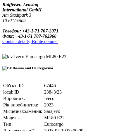
Raiffeisen-Leasing
International GmbH
Am Stadtpark 3
1030 Vienna
Телефон: +43-1-71 707-2071
Факс: +43-1-71 707-762966
Contact details, Route planner
Iveco Eurocargo ML80 E22
Bosnia and Herzegovina
Об'єкт: ID
67446
local: ID
23843/23
Виробник:
Iveco
Рік виробництва:
2023
Місцезнаходження:
Sarajevo
Модель:
ML80 E22
Тип:
Eurocargo
Дата реєстрації:
2023-07-19 00:00:00