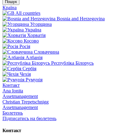
Пошук
Країна
All countries
Bosnia and Herzegovina
Угорщина
Україна
Хорватія
Косово
Росія
Словаччина
Албанія
Республіка Білорусь
Сербія
Чехія
Румунія
Контакт
Ana Ionita
Assetmanagement
Christian Trepetschnigg
Assetmanagement
Бюлетень
Підписатись на бюлетень
Контакт