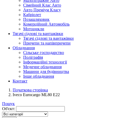
Малолітражне Авто
Сімейний Клас Авто
Авто Преміум Класу
Кабріолет
Позашляховик
Комерційний Автомобіль
Мотоцикли
Тягачі сідлові та вантажівки
Тягачі сідлові та вантажівки
Причепи та напівпричепи
Обладнання
Сільське господарство
Поліграфія
Інформаційні технології
Медичне обладнання
Машини для будівництва
Інше обладнання
Контакт
Початкова сторінка
Iveco Eurocargo ML80 E22
Пошук
Об'єкт: