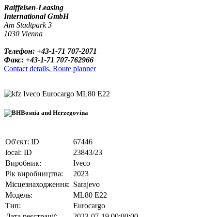
Raiffeisen-Leasing
International GmbH
Am Stadtpark 3
1030 Vienna
Телефон: +43-1-71 707-2071
Факс: +43-1-71 707-762966
Contact details, Route planner
Iveco Eurocargo ML80 E22
Bosnia and Herzegovina
Об'єкт: ID
67446
local: ID
23843/23
Виробник:
Iveco
Рік виробництва:
2023
Місцезнаходження:
Sarajevo
Модель:
ML80 E22
Тип:
Eurocargo
Дата реєстрації:
2023-07-19 00:00:00