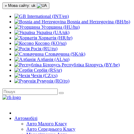
» Мова сайту: uk
International (INT/en)
Bosnia and Herzegovina (BH/bs)
Угорщина (HU/hu)
Україна (UA/uk)
Хорватія (HR/hr)
Косово (KO/sq)
Росія (RU/ru)
Словаччина (SK/sk)
Албанія (AL/sq)
Республіка Білорусь (BY/be)
Сербія (RS/sr)
Чехія (CZ/cs)
Румунія (RO/ro)
Автомобілі
Авто Малого Класу
Авто Середнього Класу