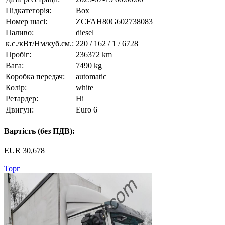
Підкатегорія:
Box
Номер шасі:
ZCFAH80G602738083
Паливо:
diesel
к.с./кВт/Нм/куб.см.:
220 / 162 / 1 / 6728
Пробіг:
236372 km
Вага:
7490 kg
Коробка передач:
automatic
Колір:
white
Ретардер:
Ні
Двигун:
Euro 6
Вартість (без ПДВ):
EUR 30,678
Торг