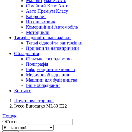
Малолітражне Авто
Сімейний Клас Авто
Авто Преміум Класу
Кабріолет
Позашляховик
Комерційний Автомобіль
Мотоцикли
Тягачі сідлові та вантажівки
Тягачі сідлові та вантажівки
Причепи та напівпричепи
Обладнання
Сільське господарство
Поліграфія
Інформаційні технології
Медичне обладнання
Машини для будівництва
Інше обладнання
Контакт
Початкова сторінка
Iveco Eurocargo ML80 E22
Пошук
Об'єкт: