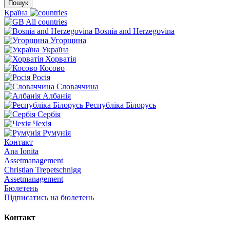
Пошук
Країна
All countries
Bosnia and Herzegovina
Угорщина
Україна
Хорватія
Косово
Росія
Словаччина
Албанія
Республіка Білорусь
Сербія
Чехія
Румунія
Контакт
Ana Ionita
Assetmanagement
Christian Trepetschnigg
Assetmanagement
Бюлетень
Підписатись на бюлетень
Контакт