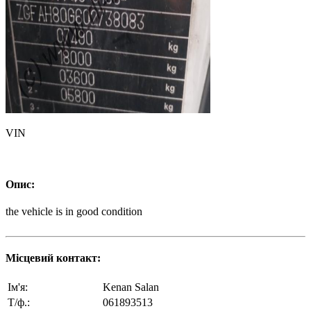
VIN
Опис:
the vehicle is in good condition
Місцевий контакт:
Ім'я:
Kenan Salan
Т/ф.:
061893513