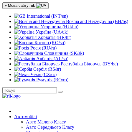
» Мова сайту: uk
International (INT/en)
Bosnia and Herzegovina (BH/bs)
Угорщина (HU/hu)
Україна (UA/uk)
Хорватія (HR/hr)
Косово (KO/sq)
Росія (RU/ru)
Словаччина (SK/sk)
Албанія (AL/sq)
Республіка Білорусь (BY/be)
Сербія (RS/sr)
Чехія (CZ/cs)
Румунія (RO/ro)
Автомобілі
Авто Малого Класу
Авто Середнього Класу