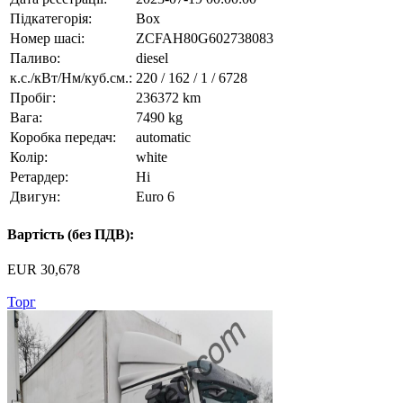
Підкатегорія:
Box
Номер шасі:
ZCFAH80G602738083
Паливо:
diesel
к.с./кВт/Нм/куб.см.:
220 / 162 / 1 / 6728
Пробіг:
236372 km
Вага:
7490 kg
Коробка передач:
automatic
Колір:
white
Ретардер:
Ні
Двигун:
Euro 6
Вартість (без ПДВ):
EUR 30,678
Торг