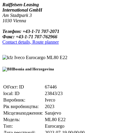
Raiffeisen-Leasing
International GmbH
Am Stadtpark 3
1030 Vienna
Телефон: +43-1-71 707-2071
Факс: +43-1-71 707-762966
Contact details, Route planner
Iveco Eurocargo ML80 E22
Bosnia and Herzegovina
Об'єкт: ID
67446
local: ID
23843/23
Виробник:
Iveco
Рік виробництва:
2023
Місцезнаходження:
Sarajevo
Модель:
ML80 E22
Тип:
Eurocargo
Дата реєстрації:
2023-07-19 00:00:00