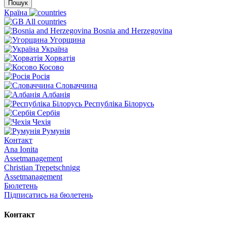
Пошук
Країна
All countries
Bosnia and Herzegovina
Угорщина
Україна
Хорватія
Косово
Росія
Словаччина
Албанія
Республіка Білорусь
Сербія
Чехія
Румунія
Контакт
Ana Ionita
Assetmanagement
Christian Trepetschnigg
Assetmanagement
Бюлетень
Підписатись на бюлетень
Контакт