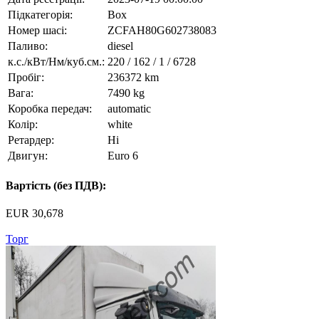
Підкатегорія:
Box
Номер шасі:
ZCFAH80G602738083
Паливо:
diesel
к.с./кВт/Нм/куб.см.:
220 / 162 / 1 / 6728
Пробіг:
236372 km
Вага:
7490 kg
Коробка передач:
automatic
Колір:
white
Ретардер:
Ні
Двигун:
Euro 6
Вартість (без ПДВ):
EUR 30,678
Торг