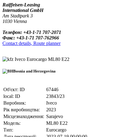
Raiffeisen-Leasing
International GmbH
Am Stadtpark 3
1030 Vienna
Телефон: +43-1-71 707-2071
Факс: +43-1-71 707-762966
Contact details, Route planner
Iveco Eurocargo ML80 E22
Bosnia and Herzegovina
Об'єкт: ID
67446
local: ID
23843/23
Виробник:
Iveco
Рік виробництва:
2023
Місцезнаходження:
Sarajevo
Модель:
ML80 E22
Тип:
Eurocargo
Дата реєстрації:
2023-07-19 00:00:00