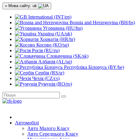
» Мова сайту: uk
International (INT/en)
Bosnia and Herzegovina (BH/bs)
Угорщина (HU/hu)
Україна (UA/uk)
Хорватія (HR/hr)
Косово (KO/sq)
Росія (RU/ru)
Словаччина (SK/sk)
Албанія (AL/sq)
Республіка Білорусь (BY/be)
Сербія (RS/sr)
Чехія (CZ/cs)
Румунія (RO/ro)
Автомобілі
Авто Малого Класу
Авто Середнього Класу