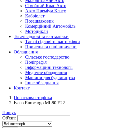
Малолітражне Авто
Сімейний Клас Авто
Авто Преміум Класу
Кабріолет
Позашляховик
Комерційний Автомобіль
Мотоцикли
Тягачі сідлові та вантажівки
Тягачі сідлові та вантажівки
Причепи та напівпричепи
Обладнання
Сільське господарство
Поліграфія
Інформаційні технології
Медичне обладнання
Машини для будівництва
Інше обладнання
Контакт
Початкова сторінка
Iveco Eurocargo ML80 E22
Пошук
Об'єкт: