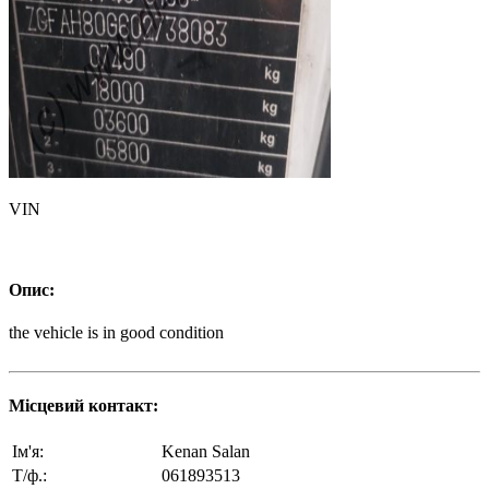
VIN
Опис:
the vehicle is in good condition
Місцевий контакт:
Ім'я:
Kenan Salan
Т/ф.:
061893513