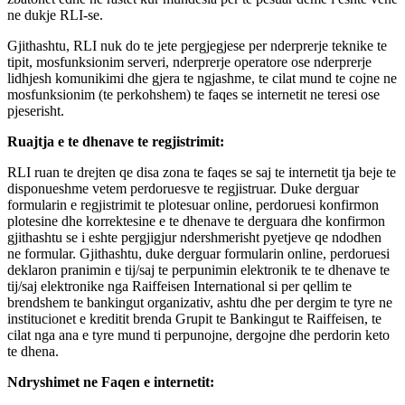
ne dukje RLI-se.
Gjithashtu, RLI nuk do te jete pergjegjese per nderprerje teknike te
tipit, mosfunksionim serveri, nderprerje operatore ose nderprerje
lidhjesh komunikimi dhe gjera te ngjashme, te cilat mund te cojne ne
mosfunksionim (te perkohshem) te faqes se internetit ne teresi ose
pjeserisht.
Ruajtja e te dhenave te regjistrimit:
RLI ruan te drejten qe disa zona te faqes se saj te internetit tja beje te
disponueshme vetem perdoruesve te regjistruar. Duke derguar
formularin e regjistrimit te plotesuar online, perdoruesi konfirmon
plotesine dhe korrektesine e te dhenave te derguara dhe konfirmon
gjithashtu se i eshte pergjigjur ndershmerisht pyetjeve qe ndodhen
ne formular. Gjithashtu, duke derguar formularin online, perdoruesi
deklaron pranimin e tij/saj te perpunimin elektronik te te dhenave te
tij/saj elektronike nga Raiffeisen International si per qellim te
brendshem te bankingut organizativ, ashtu dhe per dergim te tyre ne
institucionet e kreditit brenda Grupit te Bankingut te Raiffeisen, te
cilat nga ana e tyre mund ti perpunojne, dergojne dhe perdorin keto
te dhena.
Ndryshimet ne Faqen e internetit: