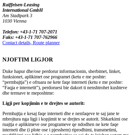
Raiffeisen-Leasing
International GmbH
Am Stadtpark 3
1030 Vienna
Telefon: +43-1-71 707-2071
Faks: +43-1-71 707-762966
Contact details, Route planner
NJOFTIM LIGJOR
Duke hapur dhe/ose perdorur informacionin, sherbimet, linket,
funksionet, aplikimet ose programet (ketu e me poshte:
“permbajtja”) e ofruara ne kete faqe interneti (ketu e me poshte:
“Faqja e internetit”), perdoruesi bie dakort ti nenshtrohet kushteve
dhe termave te meposhtme:
Ligji per kopjimin e te drejtes se autorit:
Permbajtja e kesaj faqe interneti dhe e nenfaqeve te saj jane te
mbrojtura nga ligji i kopjimit te se drejtes se autorit. Shkarkimi ose
ruajtja e aplikimeve ose programeve qe ndodhen ne kete faqe
interneti dhe (i plote ose i pjesshem) riprodhimi, transmetimi,