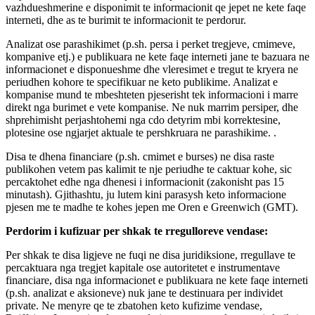
vazhdueshmerine e disponimit te informacionit qe jepet ne kete faqe
interneti, dhe as te burimit te informacionit te perdorur.
Analizat ose parashikimet (p.sh. persa i perket tregjeve, cmimeve,
kompanive etj.) e publikuara ne kete faqe interneti jane te bazuara ne
informacionet e disponueshme dhe vleresimet e tregut te kryera ne
periudhen kohore te specifikuar ne keto publikime. Analizat e
kompanise mund te mbeshteten pjeserisht tek informacioni i marre
direkt nga burimet e vete kompanise. Ne nuk marrim persiper, dhe
shprehimisht perjashtohemi nga cdo detyrim mbi korrektesine,
plotesine ose ngjarjet aktuale te pershkruara ne parashikime. .
Disa te dhena financiare (p.sh. cmimet e burses) ne disa raste
publikohen vetem pas kalimit te nje periudhe te caktuar kohe, sic
percaktohet edhe nga dhenesi i informacionit (zakonisht pas 15
minutash). Gjithashtu, ju lutem kini parasysh keto informacione
pjesen me te madhe te kohes jepen me Oren e Greenwich (GMT).
Perdorim i kufizuar per shkak te rregulloreve vendase:
Per shkak te disa ligjeve ne fuqi ne disa juridiksione, rregullave te
percaktuara nga tregjet kapitale ose autoritetet e instrumentave
financiare, disa nga informacionet e publikuara ne kete faqe interneti
(p.sh. analizat e aksioneve) nuk jane te destinuara per individet
private. Ne menyre qe te zbatohen keto kufizime vendase,