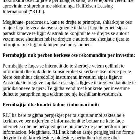
modifikimi ose lidhja e e permbajtjes se saj do te lejohen vetem me
aprovimin e shprehur me shkrim nga Raiffeisen Leasing
International (“RLI”).
Megjithate, perdoruesit, kane te drejte te printojne, shkarkojne ose
ruajne faqe te vecanta ose segmente te kesaj faqe interneti sipas
parashikimeve te ligjit Austriak te kopjimit te se drejtes se autorit
vetem nese shenimet mbi te drejten e autorit ose shenjat e tjera te
mbrojtura me ligj, nuk hiqen ose ndryshohen.
Permbajtja nuk perben kerkese ose rekomandim per investim:
Permbajtja e faqes se internetit do te sherbeje vetem qellimit te
informimit dhe nuk do te konsiderohet si kerkese ose oferte per te
blere ose shitur cfaredolloj instrumenti investimi sipas ligjeve
Austriake te tregjeve kapitale ose sipas ligjeve te tregjeve kapitale te
juridiksioneve te tjera. Te gjitha vendimet konkrete per investime
duhet te paraprihen nga takime me nje keshilltar investimesh.
Permbajtja dhe kuadri kohor i informacionit:
RLI ka bere te gjitha perpjekjet per tu siguruar mbi saktesine e
kerkimeve per nxjerrjen e informacionit te botuar ne kete faqe
interneti si dhe ne perzgjedhjen e burimeve qe jane perdorur per
informacion. Megjithate, RLI nuk mban asnje pergjegjesi ne forme
detyrimi mbi korrektesine, plotesine, periudhen kohore dhe