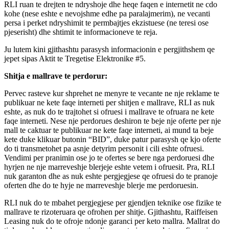
RLI ruan te drejten te ndryshoje dhe heqe faqen e internetit ne cdo
kohe (nese eshte e nevojshme edhe pa paralajmerim), ne vecanti
persa i perket ndryshimit te permbajtjes ekzistuese (ne teresi ose
pjeserisht) dhe shtimit te informacioneve te reja.
Ju lutem kini gjithashtu parasysh informacionin e pergjithshem qe
jepet sipas Aktit te Tregetise Elektronike #5.
Shitja e mallrave te perdorur:
Pervec rasteve kur shprehet ne menyre te vecante ne nje reklame te
publikuar ne kete faqe interneti per shitjen e mallrave, RLI as nuk
eshte, as nuk do te trajtohet si ofruesi i mallrave te ofruara ne kete
faqe interneti. Nese nje perdorues deshiron te beje nje oferte per nje
mall te caktuar te publikuar ne kete faqe interneti, ai mund ta beje
kete duke klikuar butonin “BID”, duke patur parasysh qe kjo oferte
do ti transmetohet pa asnje detyrim personit i cili eshte ofruesi.
Vendimi per pranimin ose jo te ofertes se bere nga perdoruesi dhe
hyrjen ne nje marreveshje blerjeje eshte vetem i ofruesit. Pra, RLI
nuk garanton dhe as nuk eshte pergjegjese qe ofruesi do te pranoje
oferten dhe do te hyje ne marreveshje blerje me perdoruesin.
RLI nuk do te mbahet pergjegjese per gjendjen teknike ose fizike te
mallrave te rizoteruara qe ofrohen per shitje. Gjithashtu, Raiffeisen
Leasing nuk do te ofroje ndonje garanci per keto mallra. Mallrat do