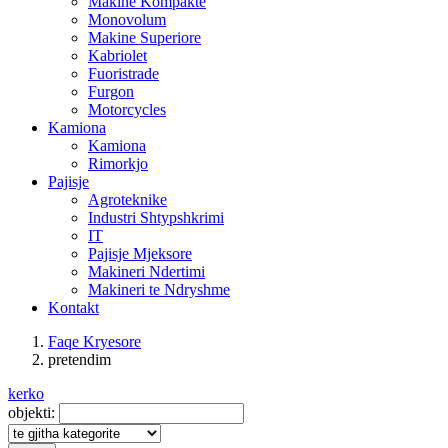
Makine Kompakte
Monovolum
Makine Superiore
Kabriolet
Fuoristrade
Furgon
Motorcycles
Kamiona
Kamiona
Rimorkjo
Pajisje
Agroteknike
Industri Shtypshkrimi
IT
Pajisje Mjeksore
Makineri Ndertimi
Makineri te Ndryshme
Kontakt
Faqe Kryesore
pretendim
kerko
objekti: