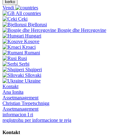
kerko
Vendi
All countries
Çeki
Bjellorusi
Bosnje dhe Hercegovine
Hungari
Kosove
Kroaci
Rumani
Rusi
Serbi
Shqiperi
Sllovaki
Ukraine
Kontakt
Ana Ionita
Assetmanagement
Christian Trepetschnigg
Assetmanagement
informacion I ri
regjistrohu per informacione te reja
Kontakt