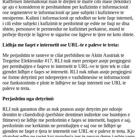
Raiffeisen International ruan te drejten te marre cdo mase (teknike)
qe ajo e konsideron te pershtatshme per kufizimin e informacionit
ose segmenteve te informacionit qe jane subjekt i kufizimeve te
mesiperme. Kalimi i informacionit qe ndodhet ne kete faqe interneti,
i cili eshte subjekt i kufizimit te perdorimit qe eshte ne fuqi ne disa
shtete, personave te permendur ne kufizimet perkatese, mund te
perbeje thyerje te ligjeve te sigurise ose ligjeve te tjere ne keto shtete.
Lidhja me faqet e internetit ose URL-te e paleve te treta:
Me perjashtim te rasteve te cilat perfshihen ne Aktin Austriak te
Tregetise Elektronike #17, RLI nuk merr persiper asnje pergjegjesi
per permbajtjen e faqeve te internetit te URL-ve te tjere tek te cilat
gjendet lidhjet e faqes se internetit. RLI nuk mban asnje pergjegjesi
ne forme detyrimi per nderprerjen e vazhdimesise se informacionit
ose funksionimin e plote te lidhjeve ne faqe interneti ose URL te
paleve te treta.
Perjashtim nga detyrimi:
RLI nuk garanton dhe as nuk pranon asnje detyrim per ndonje
demtim te cfaredolloji (perfshire demtimet indirekte ose humbjen e
fitimeve) ne lidhje me perdorimin e faqes se internetit, hapjen e saj,
perdorimin ose kerkimin ne permbajtjen e saj ose ne lidhjet qe
gjenden ne faqet e tjera te internetit ose URL-te e paleve te treta. Kjo
zbatohet edhe ne rastet kur mundesia per te pesuar deme i eshte vene