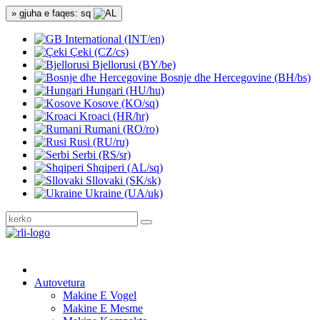
» gjuha e faqes: sq
International (INT/en)
Çeki (CZ/cs)
Bjellorusi (BY/be)
Bosnje dhe Hercegovine (BH/bs)
Hungari (HU/hu)
Kosove (KO/sq)
Kroaci (HR/hr)
Rumani (RO/ro)
Rusi (RU/ru)
Serbi (RS/sr)
Shqiperi (AL/sq)
Sllovaki (SK/sk)
Ukraine (UA/uk)
Autovetura
Makine E Vogel
Makine E Mesme