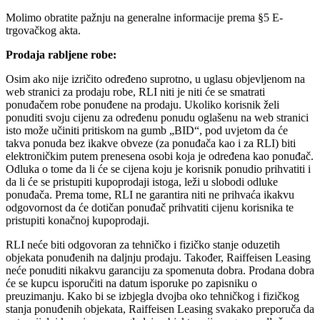
Molimo obratite pažnju na generalne informacije prema §5 E-
trgovačkog akta.
Prodaja rabljene robe:
Osim ako nije izričito određeno suprotno, u uglasu objevljenom na
web stranici za prodaju robe, RLI niti je niti će se smatrati
ponuđačem robe ponuđene na prodaju. Ukoliko korisnik želi
ponuditi svoju cijenu za određenu ponudu oglašenu na web stranici
isto može učiniti pritiskom na gumb „BID“, pod uvjetom da će
takva ponuda bez ikakve obveze (za ponuđača kao i za RLI) biti
elektroničkim putem prenesena osobi koja je određena kao ponuđač.
Odluka o tome da li će se cijena koju je korisnik ponudio prihvatiti i
da li će se pristupiti kupoprodaji istoga, leži u slobodi odluke
ponuđača. Prema tome, RLI ne garantira niti ne prihvaća ikakvu
odgovornost da će dotičan ponuđač prihvatiti cijenu korisnika te
pristupiti konačnoj kupoprodaji.
RLI neće biti odgovoran za tehničko i fizičko stanje oduzetih
objekata ponuđenih na daljnju prodaju. Također, Raiffeisen Leasing
neće ponuditi nikakvu garanciju za spomenuta dobra. Prodana dobra
će se kupcu isporučiti na datum isporuke po zapisniku o
preuzimanju. Kako bi se izbjegla dvojba oko tehničkog i fizičkog
stanja ponuđenih objekata, Raiffeisen Leasing svakako preporuča da