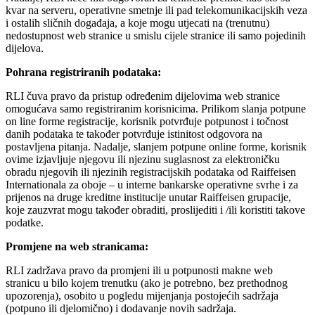
kvar na serveru, operativne smetnje ili pad telekomunikacijskih veza
i ostalih sličnih događaja, a koje mogu utjecati na (trenutnu)
nedostupnost web stranice u smislu cijele stranice ili samo pojedinih
dijelova.
Pohrana registriranih podataka:
RLI čuva pravo da pristup određenim dijelovima web stranice
omogućava samo registriranim korisnicima. Prilikom slanja potpune
on line forme registracije, korisnik potvrđuje potpunost i točnost
danih podataka te također potvrđuje istinitost odgovora na
postavljena pitanja. Nadalje, slanjem potpune online forme, korisnik
ovime izjavljuje njegovu ili njezinu suglasnost za elektroničku
obradu njegovih ili njezinih registracijskih podataka od Raiffeisen
Internationala za oboje – u interne bankarske operativne svrhe i za
prijenos na druge kreditne institucije unutar Raiffeisen grupacije,
koje zauzvrat mogu također obraditi, proslijediti i /ili koristiti takove
podatke.
Promjene na web stranicama:
RLI zadržava pravo da promjeni ili u potpunosti makne web
stranicu u bilo kojem trenutku (ako je potrebno, bez prethodnog
upozorenja), osobito u pogledu mijenjanja postojećih sadržaja
(potpuno ili djelomično) i dodavanje novih sadržaja.