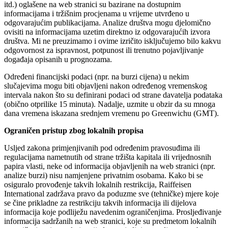
itd.) oglašene na web stranici su bazirane na dostupnim
informacijama i tržišnim procjenama u vrijeme utvrđeno u
odgovarajućim publikacijama. Analize društva mogu djelomično
ovisiti na informacijama uzetim direktno iz odgovarajućih izvora
društva. Mi ne preuzimamo i ovime izričito isključujemo bilo kakvu
odgovornost za ispravnost, potpunost ili trenutno pojavljivanje
događaja opisanih u prognozama.
Određeni financijski podaci (npr. na burzi cijena) u nekim
slučajevima mogu biti objavljeni nakon određenog vremenskog
intervala nakon što su definirani podaci od strane davatelja podataka
(obično otprilike 15 minuta). Nadalje, uzmite u obzir da su mnoga
dana vremena iskazana srednjem vremenu po Greenwichu (GMT).
Ograničen pristup zbog lokalnih propisa
Usljed zakona primjenjivanih pod određenim pravosuđima ili
regulacijama nametnutih od strane tržišta kapitala ili vrijednosnih
papira vlasti, neke od informacija objavljenih na web stranici (npr.
analize burzi) nisu namjenjene privatnim osobama. Kako bi se
osiguralo provođenje takvih lokalnih restrikcija, Raiffeisen
International zadržava pravo da poduzme sve (tehničke) mjere koje
se čine prikladne za restrikciju takvih informacija ili dijelova
informacija koje podliježu navedenim ograničenjima. Prosljeđivanje
informacija sadržanih na web stranici, koje su predmetom lokalnih