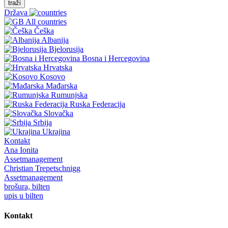
traži
Država
All countries
Češka
Albanija
Bjelorusija
Bosna i Hercegovina
Hrvatska
Kosovo
Mađarska
Rumunjska
Ruska Federacija
Slovačka
Srbija
Ukrajina
Kontakt
Ana Ionita
Assetmanagement
Christian Trepetschnigg
Assetmanagement
brošura, bilten
upis u bilten
Kontakt