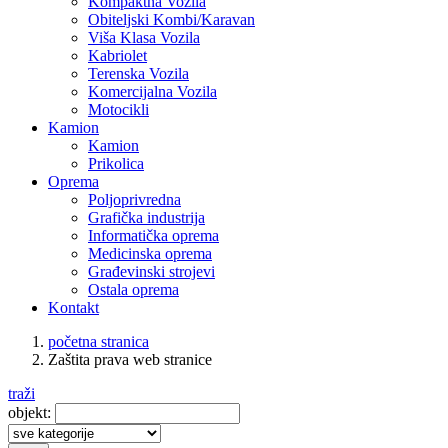
Kompaktna Vozila
Obiteljski Kombi/Karavan
Viša Klasa Vozila
Kabriolet
Terenska Vozila
Komercijalna Vozila
Motocikli
Kamion
Kamion
Prikolica
Oprema
Poljoprivredna
Grafička industrija
Informatička oprema
Medicinska oprema
Građevinski strojevi
Ostala oprema
Kontakt
početna stranica
Zaštita prava web stranice
traži
objekt: