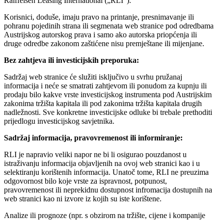
Raiffeisen Leasing International („RLI“).
Korisnici, doduše, imaju pravo na printanje, presnimavanje ili
pohranu pojedinih strana ili segmenata web stranice pod odredbama
Austrijskog autorskog prava i samo ako autorska priopćenja ili
druge odredbe zakonom zaštićene nisu premještane ili mijenjane.
Bez zahtjeva ili investicijskih preporuka:
Sadržaj web stranice će služiti isključivo u svrhu pružanaj
informacija i neće se smatrati zahtjevom ili ponudom za kupnju ili
prodaju bilo kakve vrste investicijskog instrumenta pod Austrijskim
zakonima tržišta kapitala ili pod zakonima tržišta kapitala drugih
nadležnosti. Sve konkretne investicijske odluke bi trebale prethoditi
prijedlogu investicijskog savjetnika.
Sadržaj informacija, pravovremenost ili informiranje:
RLI je napravio veliki napor ne bi li osigurao pouzdanost u
istraživanju informacija objavljenih na ovoj web stranici kao i u
selektiranju korištenih informacija. Unatoč tome, RLI ne preuzima
odgovornost bilo koje vrste za ispravnost, potpunost,
pravovremenost ili neprekidnu dostupnost infromacija dostupnih na
web stranici kao ni izvore iz kojih su iste korištene.
Analize ili prognoze (npr. s obzirom na tržište, cijene i kompanije