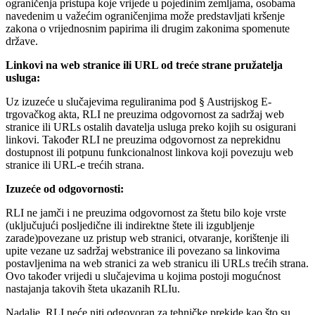
ograničenja pristupa koje vrijede u pojedinim zemljama, osobama
navedenim u važećim ograničenjima može predstavljati kršenje
zakona o vrijednosnim papirima ili drugim zakonima spomenute
države.
Linkovi na web stranice ili URL od treće strane pružatelja
usluga:
Uz izuzeće u slučajevima reguliranima pod § Austrijskog E-
trgovačkog akta, RLI ne preuzima odgovornost za sadržaj web
stranice ili URLs ostalih davatelja usluga preko kojih su osigurani
linkovi. Također RLI ne preuzima odgovornost za neprekidnu
dostupnost ili potpunu funkcionalnost linkova koji povezuju web
stranice ili URL-e trećih strana.
Izuzeće od odgovornosti:
RLI ne jamči i ne preuzima odgovornost za štetu bilo koje vrste
(uključujući posljedične ili indirektne štete ili izgubljenje
zarade)povezane uz pristup web stranici, otvaranje, korištenje ili
upite vezane uz sadržaj webstranice ili povezano sa linkovima
postavljenima na web stranici za web stranicu ili URLs trećih strana.
Ovo također vrijedi u slučajevima u kojima postoji mogućnost
nastajanja takovih šteta ukazanih RLIu.
Nadalje, RLI neće niti odgovoran za tehničke prekide kao što su