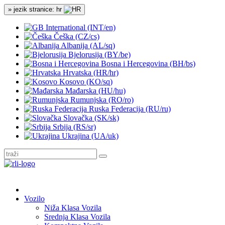
» jezik stranice: hr
International (INT/en)
Češka (CZ/cs)
Albanija (AL/sq)
Bjelorusija (BY/be)
Bosna i Hercegovina (BH/bs)
Hrvatska (HR/hr)
Kosovo (KO/sq)
Mađarska (HU/hu)
Rumunjska (RO/ro)
Ruska Federacija (RU/ru)
Slovačka (SK/sk)
Srbija (RS/sr)
Ukrajina (UA/uk)
Vozilo
Niža Klasa Vozila
Srednja Klasa Vozila