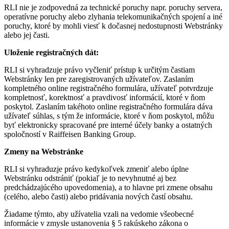
RLI nie je zodpovedná za technické poruchy napr. poruchy servera,
operatívne poruchy alebo zlyhania telekomunikačných spojení a iné
poruchy, ktoré by mohli viesť k dočasnej nedostupnosti Webstránky
alebo jej časti.
Uloženie registračných dát:
RLI si vyhradzuje právo vyčleniť prístup k určitým častiam
Webstránky len pre zaregistrovaných užívateľov. Zaslaním
kompletného online registračného formulára, užívateľ potvrdzuje
kompletnosť, korektnosť a pravdivosť informácií, ktoré v ňom
poskytol. Zaslaním takéhoto online registračného formulára dáva
užívateľ súhlas, s tým že informácie, ktoré v ňom poskytol, môžu
byť elektronicky spracované pre interné účely banky a ostatných
spoločností v Raiffeisen Banking Group.
Zmeny na Webstránke
RLI si vyhraduzje právo kedykoľvek zmeniť alebo úplne
Webstránku odstrániť (pokiaľ je to nevyhnutné aj bez
predchádzajúcého upovedomenia), a to hlavne pri zmene obsahu
(celého, alebo časti) alebo pridávania nových častí obsahu.
Žiadame týmto, aby užívatelia vzali na vedomie všeobecné
informácie v zmysle ustanovenia § 5 rakúskeho zákona o