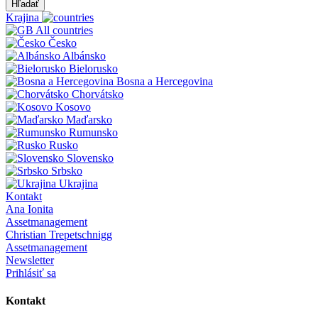
Hľadať
Krajina
All countries
Česko
Albánsko
Bielorusko
Bosna a Hercegovina
Chorvátsko
Kosovo
Maďarsko
Rumunsko
Rusko
Slovensko
Srbsko
Ukrajina
Kontakt
Ana Ionita
Assetmanagement
Christian Trepetschnigg
Assetmanagement
Newsletter
Prihlásiť sa
Kontakt