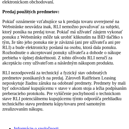
elektronickom obchodovaní.
Predaj použitých predmetov:
Pokiaľ oznámenie vzťahujúce sa k predaju tovaru uverejnené na
Webstránke neuvádza inak, RLI nemožno považovať za subjekt,
ktorý ponúka na predaj tovar. Pokiaľ má užívateľ záujem vykonať
ponuku z Webstránky môže tak urobiť kliknutím na BID tlačítko s
tým, že táto jeho ponuka nie je záväzná (ani pre užívateľa ani pre
RLI) a bude elektronicky poslaná na osobu, ktorá dala ponuku.
Rozhodnutie o akceptovaní ponuky užívateľa a dohode o nákupe
prebieha v úplnej diskrétnosti. Z tohto dôvodu RLI neručí za
akceptáciu ceny užívateľom a následným nákupom produktu.
RLI nezodpovedá za technický a fyzický stav odobratých
predmetov ponúkaných na predaj. Zároveň Raiffeisen Leasing
neposkytuje žiadnu záruku na odobraté predmety. Predmety by mali
byť odovzdané kupujúcemu v stave v akom stoja a ležia podpísaním
preberacieho protokolu. Pre vylúčenie pochybností o technickom
stave RLI potenciálnemu kupujúcemu týmto odporúča prehliadku
technického stavu predmetu kúpy/tovaru pred samotným
zrealizovaním nákupu.
Informácie o spoločnosti