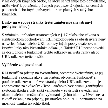
v niektorých krajinách osobe, na ktorú sa vzťahuje toto obmedzenie,
môže viesť k porušeniu právnych predpisov týkajúcich sa cenných
papieroch alebo iných právnych noriem platných v takýchto
krajinách.
Linky na webové stránky tretej zainteresovanej strany(
poskytovateľov )
S výnimkou prípadov ustanovených v § 17 rakúskeho zákona o
elektronickom obchodovaní, RLI nezodpovedá za obsah uverejnený
na webstránkach alebo URL-odkazy iných poskytovateľov, na
ktorých linky táto Webstránka odkazuje. Taktiež RLI nezodpovedá
za dostupnosť a funkčnosť týchto odkazov na webstránky alebo
URL-odkazov tretích osôb.
Vylúčenie zodpovednosti
RLI neručí za prístup na Webstránku, otvorenie Webstránky, za jej
funkčnosť a použitie ako aj za prístup, otvorenie, funkčnosť a
použitie odkazov na iné webstránky alebo URL-odkazov a nie je
zodpovedná za akúkoľvek škodu akéhokoľvek druhu (zahrňujúcu
skutočnú škodu a ušlý zisk) vzniknutú v súvislosti s uvedenými
úkonmi alebo nemožnosťou vykonania týchto úkonov. Uvedené sa
taktiež vzťahuje na prípady, pri ktorých bolo RLI upoznornené na
moznosť vzniku takýchto škôd.