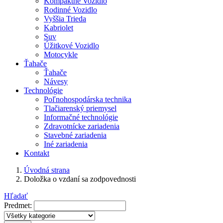
Kompaktné Vozidlo
Rodinné Vozidlo
Vyššia Trieda
Kabriolet
Suv
Úžitkové Vozidlo
Motocykle
Ťahače
Ťahače
Návesy
Technológie
Poľnohospodárska technika
Tlačiarenský priemysel
Informačné technológie
Zdravotnícke zariadenia
Stavebné zariadenia
Iné zariadenia
Kontakt
Úvodná strana
Doložka o vzdaní sa zodpovednosti
Hľadať
Predmet: