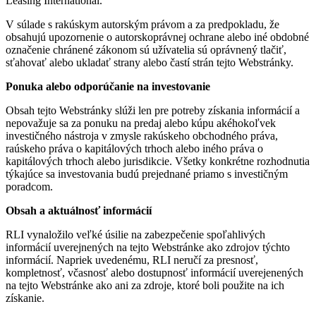
Leasing International.
V súlade s rakúskym autorským právom a za predpokladu, že
obsahujú upozornenie o autorskoprávnej ochrane alebo iné obdobné
označenie chránené zákonom sú užívatelia sú oprávnený tlačiť,
sťahovať alebo ukladať strany alebo častí strán tejto Webstránky.
Ponuka alebo odporúčanie na investovanie
Obsah tejto Webstránky slúži len pre potreby získania informácií a
nepovažuje sa za ponuku na predaj alebo kúpu akéhokoľvek
investičného nástroja v zmysle rakúskeho obchodného práva,
raúskeho práva o kapitálových trhoch alebo iného práva o
kapitálových trhoch alebo jurisdikcie. Všetky konkrétne rozhodnutia
týkajúce sa investovania budú prejednané priamo s investičným
poradcom.
Obsah a aktuálnosť informácií
RLI vynaložilo veľké úsilie na zabezpečenie spoľahlivých
informácií uverejnených na tejto Webstránke ako zdrojov týchto
informácií. Napriek uvedenému, RLI neručí za presnosť,
kompletnosť, včasnosť alebo dostupnosť informácií uverejenených
na tejto Webstránke ako ani za zdroje, ktoré boli použite na ich
získanie.