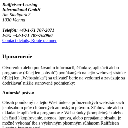
Raiffeisen-Leasing
International GmbH
Am Stadtpark 3
1030 Vienna
Telefón: +43-1-71 707-2071
Fax: +43-1-71 707-762966
Contact details, Route planner
Upozornenie
Otvorením alebo používaním informácíí, článkov, aplikácií alebo
programov (ďalej len „obsah“) ponúkaných na tejto webovej stránke
(ďalej len „Webstránka“) sa užívateľ berie na vedomei a zaväzuje sa
dodržiavať nižšie stanovené podmienky:
Autorské práva:
Obsah ponúkaný na tejto Westránke a príbuzenských webstránkach
je obsahom práv chránených autorským právom. Sťahovanie alebo
ukladanie aplikácií a programov z Webstránky (kompletných alebo
ich častí ) kopírovanie, prenos, úprava, alebo prepájanie obsahu je
možné vykonať iba s výslovným písomným súhlasom Raiffeisen