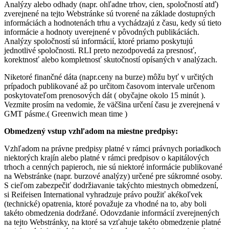
Analýzy alebo odhady (napr. ohľadne trhov, cien, spoločností atď)
zverejnené na tejto Webstránke sú tvorené na základe dostupných
informáciách a hodnotenách trhu a vychádzajú z času, kedy sú tieto
informácie a hodnoty uverejnené v pôvodných publikáciách.
Analýzy spoločností sú informácií, ktoré priamo poskytujú
jednotlivé spoločnosti. RLI preto nezodpovedá za presnosť,
korektnosť alebo kompletnosť skutočností opísaných v analýzach.
Niketoré finančné dáta (napr.ceny na burze) môžu byť v určitých
prípadoch publikované až po určitom časovom intervale určenom
poskytovateľom prenosových dát ( obyčajne okolo 15 minút ).
Vezmite prosím na vedomie, že väčšina určení času je zverejnená v
GMT pásme.( Greenwich mean time )
Obmedzený vstup vzhľadom na miestne predpisy:
Vzhľadom na právne predpisy platné v rámci právnych poriadkoch
niektorých krajín alebo platné v rámci predpisov o kapitálových
trhoch a cenných papieroch, nie sú niektoré informácie publikované
na Webstránke (napr. burzové analýzy) určené pre súkromné osoby.
S cieľom zabezpečiť dodržiavanie takýchto miestnych obmedzení,
si Reifeisen International vyhradzuje právo použiť akékoľvek
(technické) opatrenia, ktoré považuje za vhodné na to, aby boli
takéto obmedzenia dodržané. Odovzdanie informácií zverejnených
na tejto Webstránky, na ktoré sa vzťahuje takéto obmedzenie platné