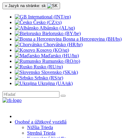
» Jazyk na stránke: sk
International (INT/en)
Česko (CZ/cs)
Albánsko (AL/sq)
Bielorusko (BY/be)
Bosna a Hercegovina (BH/bs)
Chorvátsko (HR/hr)
Kosovo (KO/sq)
Maďarsko (HU/hu)
Rumunsko (RO/ro)
Rusko (RU/ru)
Slovensko (SK/sk)
Srbsko (RS/sr)
Ukrajina (UA/uk)
Osobné a úžitkové vozidlá
Nižšia Trieda
Stredná Trieda