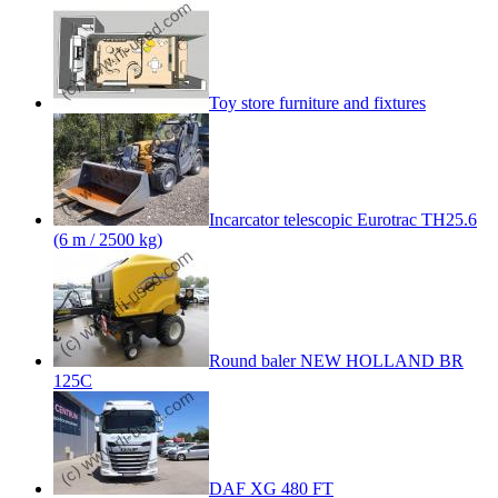
Toy store furniture and fixtures
Incarcator telescopic Eurotrac TH25.6
(6 m / 2500 kg)
Round baler NEW HOLLAND BR
125C
DAF XG 480 FT