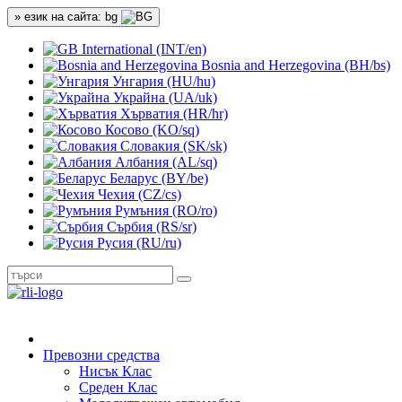
» език на сайта: bg
International (INT/en)
Bosnia and Herzegovina (BH/bs)
Унгария (HU/hu)
Украйна (UA/uk)
Хърватия (HR/hr)
Косово (KO/sq)
Словакия (SK/sk)
Албания (AL/sq)
Беларус (BY/be)
Чехия (CZ/cs)
Румъния (RO/ro)
Сърбия (RS/sr)
Русия (RU/ru)
Превозни средства
Нисък Клас
Среден Клас