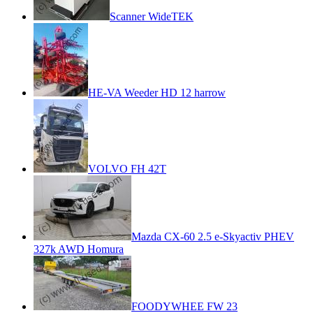
Scanner WideTEK
HE-VA Weeder HD 12 harrow
VOLVO FH 42T
Mazda CX-60 2.5 e-Skyactiv PHEV
327k AWD Homura
FOODYWHEE FW 23