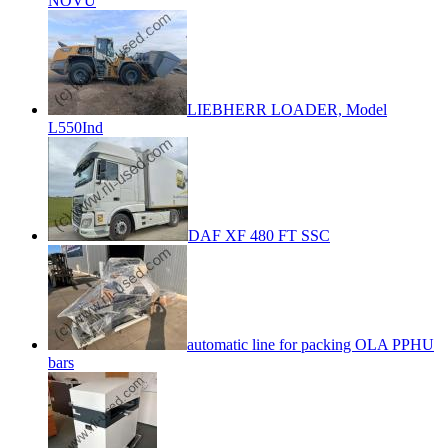
NOVU
LIEBHERR LOADER, Model
L550Ind
DAF XF 480 FT SSC
automatic line for packing OLA PPHU
bars