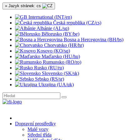
» Jazyk stránek: cs
International (INT/en)
Česká republika (CZ/cs)
Albánie (AL/sq)
Bělorusko (BY/be)
Bosna a Hercegovina (BH/bs)
Chorvatsko (HR/hr)
Kosovo (KO/sq)
Maďarsko (HU/hu)
Rumunsko (RO/ro)
Rusko (RU/ru)
Slovensko (SK/sk)
Srbsko (RS/sr)
Ukrajina (UA/uk)
Dopravní prostředky
Malé vozy
Střední třída