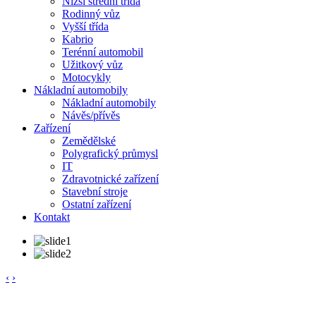
Nižší střední třída
Rodinný vůz
Vyšší třída
Kabrio
Terénní automobil
Užitkový vůz
Motocykly
Nákladní automobily
Nákladní automobily
Návěs/přívěs
Zařízení
Zemědělské
Polygrafický průmysl
IT
Zdravotnické zařízení
Stavební stroje
Ostatní zařízení
Kontakt
‹
›