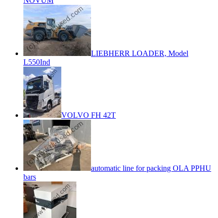
NOVUM
LIEBHERR LOADER, Model
L550Ind
VOLVO FH 42T
automatic line for packing OLA PPHU
bars