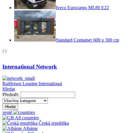
Iveco Eurocargo ML80 E22
Standard Container 600 x 300 cm
‹
›
International Network
Raiffeisen Leasing International
Hledat
Předmět:
Hledat
země
All countries
Česká republika
Albánie