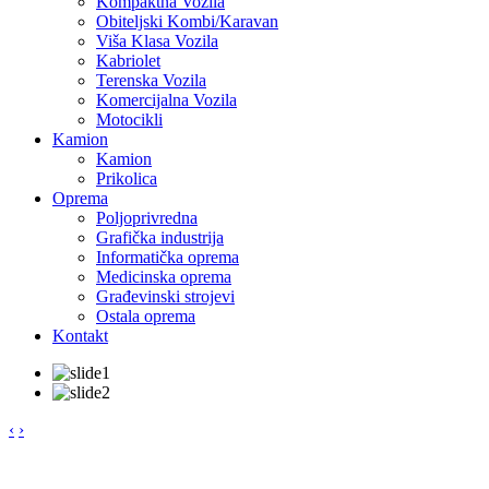
Kompaktna Vozila
Obiteljski Kombi/Karavan
Viša Klasa Vozila
Kabriolet
Terenska Vozila
Komercijalna Vozila
Motocikli
Kamion
Kamion
Prikolica
Oprema
Poljoprivredna
Grafička industrija
Informatička oprema
Medicinska oprema
Građevinski strojevi
Ostala oprema
Kontakt
‹
›