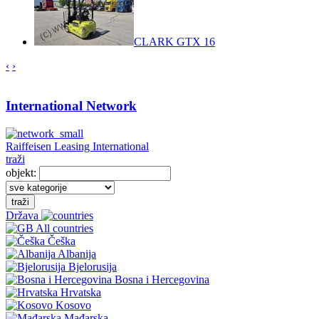
CLARK GTX 16
‹
›
International Network
Raiffeisen Leasing International
traži
objekt:
traži
Država
All countries
Češka
Albanija
Bjelorusija
Bosna i Hercegovina
Hrvatska
Kosovo
Mađarska