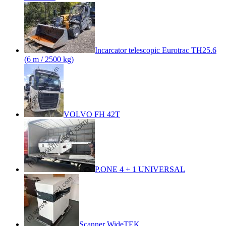
Incarcator telescopic Eurotrac TH25.6
(6 m / 2500 kg)
VOLVO FH 42T
P.ONE 4 + 1 UNIVERSAL
Scanner WideTEK