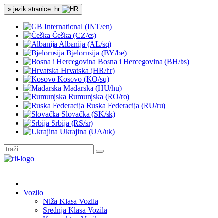
» jezik stranice: hr
International (INT/en)
Češka (CZ/cs)
Albanija (AL/sq)
Bjelorusija (BY/be)
Bosna i Hercegovina (BH/bs)
Hrvatska (HR/hr)
Kosovo (KO/sq)
Mađarska (HU/hu)
Rumunjska (RO/ro)
Ruska Federacija (RU/ru)
Slovačka (SK/sk)
Srbija (RS/sr)
Ukrajina (UA/uk)
Vozilo
Niža Klasa Vozila
Srednja Klasa Vozila