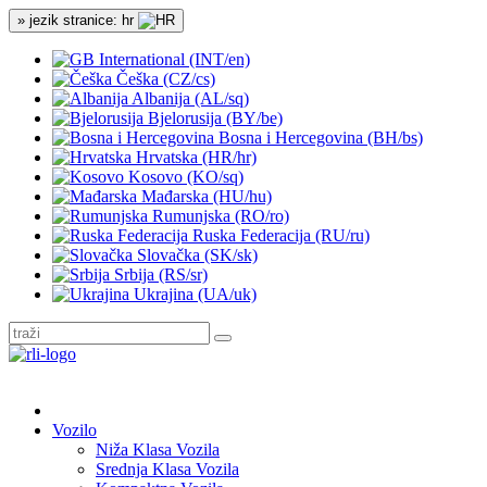
» jezik stranice: hr
International (INT/en)
Češka (CZ/cs)
Albanija (AL/sq)
Bjelorusija (BY/be)
Bosna i Hercegovina (BH/bs)
Hrvatska (HR/hr)
Kosovo (KO/sq)
Mađarska (HU/hu)
Rumunjska (RO/ro)
Ruska Federacija (RU/ru)
Slovačka (SK/sk)
Srbija (RS/sr)
Ukrajina (UA/uk)
Vozilo
Niža Klasa Vozila
Srednja Klasa Vozila