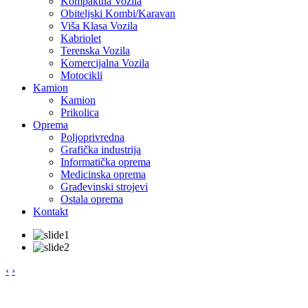
Kompaktna Vozila
Obiteljski Kombi/Karavan
Viša Klasa Vozila
Kabriolet
Terenska Vozila
Komercijalna Vozila
Motocikli
Kamion
Kamion
Prikolica
Oprema
Poljoprivredna
Grafička industrija
Informatička oprema
Medicinska oprema
Građevinski strojevi
Ostala oprema
Kontakt
‹
›