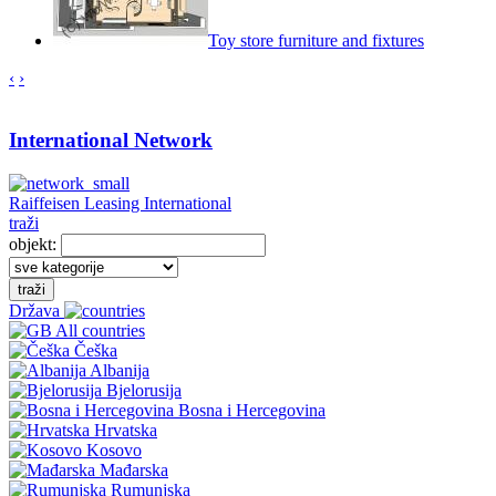
Toy store furniture and fixtures
‹
›
International Network
Raiffeisen Leasing International
traži
objekt:
traži
Država
All countries
Češka
Albanija
Bjelorusija
Bosna i Hercegovina
Hrvatska
Kosovo
Mađarska
Rumunjska